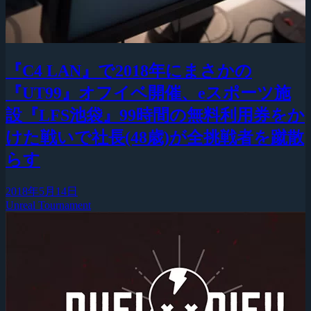
『C4 LAN』で2018年にまさかの
『UT99』オフイベ開催、eスポーツ施
設『LFS池袋』99時間の無料利用券をか
けた戦いで社長(48歳)が全挑戦者を蹴散
らす
2018年5月14日
Unreal Tournament