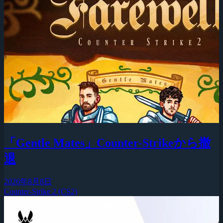
「Gentle Mates」Counter-Strikeから撤
退
2026年8月8日
Counter-Strike 2 (CS2)