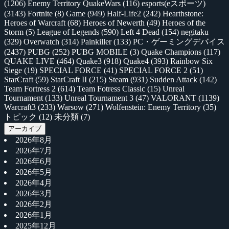
(1206)
Enemy Territory QuakeWars
(116)
esports(eスポーツ)
(3143)
Fortnite
(8)
Game
(949)
Half-Life2
(242)
Hearthstone:
Heroes of Warcraft
(68)
Heroes of Newerth
(49)
Heroes of the
Storm
(5)
League of Legends
(590)
Left 4 Dead
(154)
negitaku
(329)
Overwatch
(314)
Painkiller
(133)
PC・ゲーミングデバイス
(2437)
PUBG
(252)
PUBG MOBILE
(3)
Quake Champions
(117)
QUAKE LIVE
(464)
Quake3
(918)
Quake4
(393)
Rainbow Six
Siege
(19)
SPECIAL FORCE
(41)
SPECIAL FORCE 2
(51)
StarCraft
(59)
StarCraft II
(215)
Steam
(931)
Sudden Attack
(142)
Team Fortress 2
(614)
Team Fotress Classic
(15)
Unreal
Tournament
(133)
Unreal Tournament 3
(47)
VALORANT
(1139)
Warcraft3
(233)
Warsow
(271)
Wolfenstein: Enemy Territory
(35)
トピック
(12)
未分類
(7)
アーカイブ
2026年8月
2026年7月
2026年6月
2026年5月
2026年4月
2026年3月
2026年2月
2026年1月
2025年12月