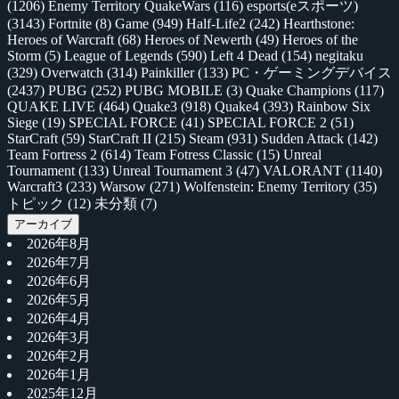
(1206)
Enemy Territory QuakeWars
(116)
esports(eスポーツ)
(3143)
Fortnite
(8)
Game
(949)
Half-Life2
(242)
Hearthstone:
Heroes of Warcraft
(68)
Heroes of Newerth
(49)
Heroes of the
Storm
(5)
League of Legends
(590)
Left 4 Dead
(154)
negitaku
(329)
Overwatch
(314)
Painkiller
(133)
PC・ゲーミングデバイス
(2437)
PUBG
(252)
PUBG MOBILE
(3)
Quake Champions
(117)
QUAKE LIVE
(464)
Quake3
(918)
Quake4
(393)
Rainbow Six
Siege
(19)
SPECIAL FORCE
(41)
SPECIAL FORCE 2
(51)
StarCraft
(59)
StarCraft II
(215)
Steam
(931)
Sudden Attack
(142)
Team Fortress 2
(614)
Team Fotress Classic
(15)
Unreal
Tournament
(133)
Unreal Tournament 3
(47)
VALORANT
(1140)
Warcraft3
(233)
Warsow
(271)
Wolfenstein: Enemy Territory
(35)
トピック
(12)
未分類
(7)
アーカイブ
2026年8月
2026年7月
2026年6月
2026年5月
2026年4月
2026年3月
2026年2月
2026年1月
2025年12月