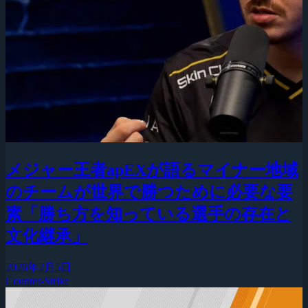
メジャー王者apEXが語るマイナー地域
のチームが世界で勝つために必要な要
素「勝ち方を知っている選手の存在と
文化継承」
2026年2月5日
Counter-Strike