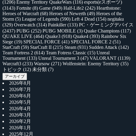
(1206)
Enemy Territory QuakeWars
(116)
esports(eスポーツ)
(3143)
Fortnite
(8)
Game
(949)
Half-Life2
(242)
Hearthstone:
Heroes of Warcraft
(68)
Heroes of Newerth
(49)
Heroes of the
Storm
(5)
League of Legends
(590)
Left 4 Dead
(154)
negitaku
(329)
Overwatch
(314)
Painkiller
(133)
PC・ゲーミングデバイス
(2437)
PUBG
(252)
PUBG MOBILE
(3)
Quake Champions
(117)
QUAKE LIVE
(464)
Quake3
(918)
Quake4
(393)
Rainbow Six
Siege
(19)
SPECIAL FORCE
(41)
SPECIAL FORCE 2
(51)
StarCraft
(59)
StarCraft II
(215)
Steam
(931)
Sudden Attack
(142)
Team Fortress 2
(614)
Team Fotress Classic
(15)
Unreal
Tournament
(133)
Unreal Tournament 3
(47)
VALORANT
(1139)
Warcraft3
(233)
Warsow
(271)
Wolfenstein: Enemy Territory
(35)
トピック
(12)
未分類
(7)
アーカイブ
2026年8月
2026年7月
2026年6月
2026年5月
2026年4月
2026年3月
2026年2月
2026年1月
2025年12月