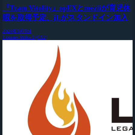
『Team Vitality』apEXとmeziiが育児休
暇を取得予定、jLがスタンドイン加入
2026年8月5日
Counter-Strike 2 (CS2)