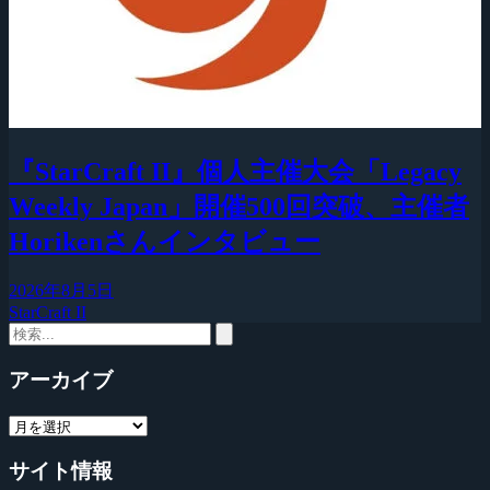
『StarCraft II』個人主催大会「Legacy
Weekly Japan」開催500回突破、主催者
Horikenさんインタビュー
2026年8月5日
StarCraft II
アーカイブ
サイト情報