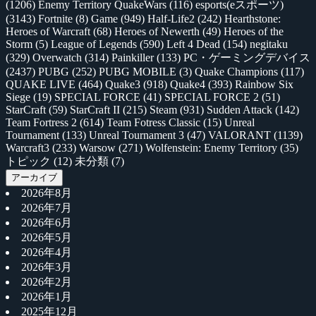
(1206)
Enemy Territory QuakeWars
(116)
esports(eスポーツ)
(3143)
Fortnite
(8)
Game
(949)
Half-Life2
(242)
Hearthstone:
Heroes of Warcraft
(68)
Heroes of Newerth
(49)
Heroes of the
Storm
(5)
League of Legends
(590)
Left 4 Dead
(154)
negitaku
(329)
Overwatch
(314)
Painkiller
(133)
PC・ゲーミングデバイス
(2437)
PUBG
(252)
PUBG MOBILE
(3)
Quake Champions
(117)
QUAKE LIVE
(464)
Quake3
(918)
Quake4
(393)
Rainbow Six
Siege
(19)
SPECIAL FORCE
(41)
SPECIAL FORCE 2
(51)
StarCraft
(59)
StarCraft II
(215)
Steam
(931)
Sudden Attack
(142)
Team Fortress 2
(614)
Team Fotress Classic
(15)
Unreal
Tournament
(133)
Unreal Tournament 3
(47)
VALORANT
(1139)
Warcraft3
(233)
Warsow
(271)
Wolfenstein: Enemy Territory
(35)
トピック
(12)
未分類
(7)
アーカイブ
2026年8月
2026年7月
2026年6月
2026年5月
2026年4月
2026年3月
2026年2月
2026年1月
2025年12月