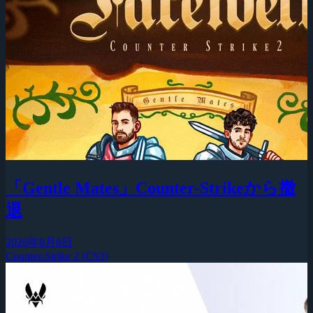
「Gentle Mates」Counter-Strikeから撤
退
2026年8月8日
Counter-Strike 2 (CS2)