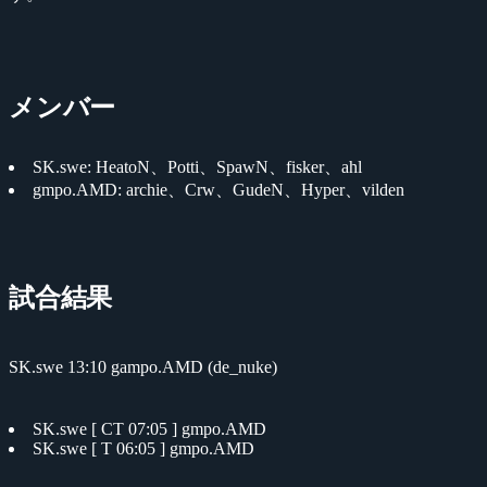
メンバー
SK.swe: HeatoN、Potti、SpawN、fisker、ahl
gmpo.AMD: archie、Crw、GudeN、Hyper、vilden
試合結果
SK.swe 13:10 gampo.AMD (de_nuke)
SK.swe [ CT 07:05 ] gmpo.AMD
SK.swe [ T 06:05 ] gmpo.AMD