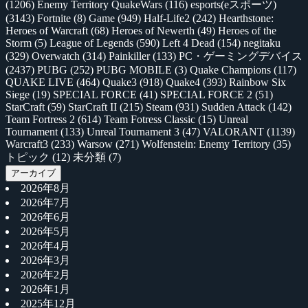
(1206)
Enemy Territory QuakeWars
(116)
esports(eスポーツ)
(3143)
Fortnite
(8)
Game
(949)
Half-Life2
(242)
Hearthstone:
Heroes of Warcraft
(68)
Heroes of Newerth
(49)
Heroes of the
Storm
(5)
League of Legends
(590)
Left 4 Dead
(154)
negitaku
(329)
Overwatch
(314)
Painkiller
(133)
PC・ゲーミングデバイス
(2437)
PUBG
(252)
PUBG MOBILE
(3)
Quake Champions
(117)
QUAKE LIVE
(464)
Quake3
(918)
Quake4
(393)
Rainbow Six
Siege
(19)
SPECIAL FORCE
(41)
SPECIAL FORCE 2
(51)
StarCraft
(59)
StarCraft II
(215)
Steam
(931)
Sudden Attack
(142)
Team Fortress 2
(614)
Team Fotress Classic
(15)
Unreal
Tournament
(133)
Unreal Tournament 3
(47)
VALORANT
(1139)
Warcraft3
(233)
Warsow
(271)
Wolfenstein: Enemy Territory
(35)
トピック
(12)
未分類
(7)
アーカイブ
2026年8月
2026年7月
2026年6月
2026年5月
2026年4月
2026年3月
2026年2月
2026年1月
2025年12月