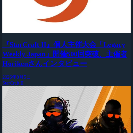
『StarCraft II』個人主催大会「Legacy
Weekly Japan」開催500回突破、主催者
Horikenさんインタビュー
2026年8月5日
StarCraft II