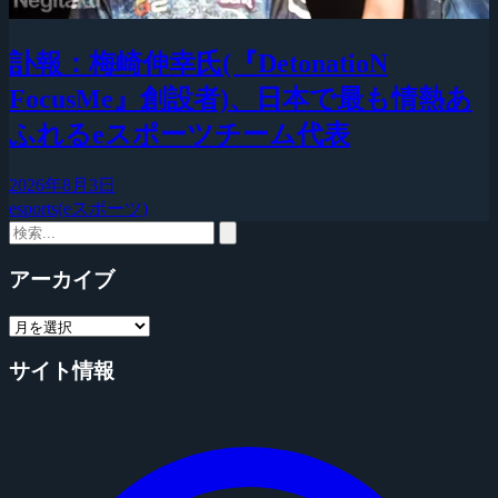
訃報：梅崎伸幸氏(『DetonatioN
FocusMe』創設者)、日本で最も情熱あ
ふれるeスポーツチーム代表
2026年8月3日
esports(eスポーツ)
アーカイブ
サイト情報