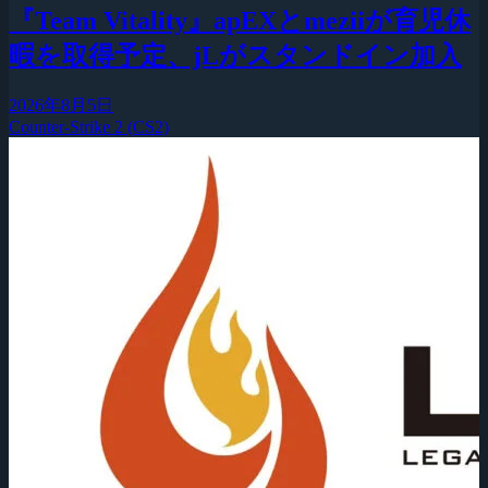
『Team Vitality』apEXとmeziiが育児休
暇を取得予定、jLがスタンドイン加入
2026年8月5日
Counter-Strike 2 (CS2)