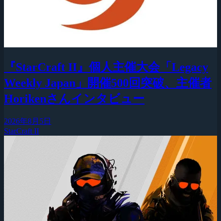
『StarCraft II』個人主催大会「Legacy
Weekly Japan」開催500回突破、主催者
Horikenさんインタビュー
2026年8月5日
StarCraft II