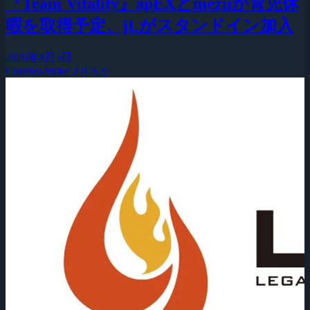
『Team Vitality』apEXとmeziiが育児休
暇を取得予定、jLがスタンドイン加入
2026年8月5日
Counter-Strike 2 (CS2)