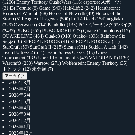
(1206)
Enemy Territory QuakeWars
(116)
esports(eスポーツ)
(3143)
Fortnite
(8)
Game
(949)
Half-Life2
(242)
Hearthstone:
Heroes of Warcraft
(68)
Heroes of Newerth
(49)
Heroes of the
Storm
(5)
League of Legends
(590)
Left 4 Dead
(154)
negitaku
(329)
Overwatch
(314)
Painkiller
(133)
PC・ゲーミングデバイス
(2437)
PUBG
(252)
PUBG MOBILE
(3)
Quake Champions
(117)
QUAKE LIVE
(464)
Quake3
(918)
Quake4
(393)
Rainbow Six
Siege
(19)
SPECIAL FORCE
(41)
SPECIAL FORCE 2
(51)
StarCraft
(59)
StarCraft II
(215)
Steam
(931)
Sudden Attack
(142)
Team Fortress 2
(614)
Team Fotress Classic
(15)
Unreal
Tournament
(133)
Unreal Tournament 3
(47)
VALORANT
(1139)
Warcraft3
(233)
Warsow
(271)
Wolfenstein: Enemy Territory
(35)
トピック
(12)
未分類
(7)
アーカイブ
2026年8月
2026年7月
2026年6月
2026年5月
2026年4月
2026年3月
2026年2月
2026年1月
2025年12月