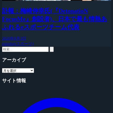
訃報：梅崎伸幸氏(『DetonatioN
FocusMe』創設者)、日本で最も情熱あ
ふれるeスポーツチーム代表
2026年8月3日
esports(eスポーツ)
アーカイブ
サイト情報