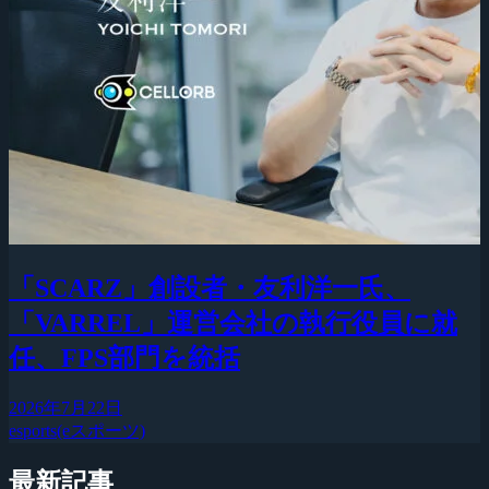
「SCARZ」創設者・友利洋一氏、
「VARREL」運営会社の執行役員に就
任、FPS部門を統括
2026年7月22日
esports(eスポーツ)
最新記事