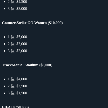
2 位: $4,500
3 位: $3,000
Counter-Strike GO Women ($10,000)
1 位: $5,000
2 位: $3,000
3 位: $2,000
TrackMania² Stadium ($8,000)
1 位: $4,000
2 位: $2,500
3 位: $1,500
FIFA14 ($8,000)