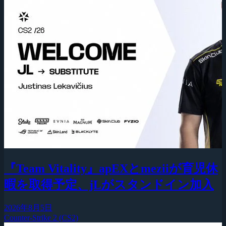
『Team Vitality』apEXとmeziiが育児休
暇を取得予定、jLがスタンドイン加入
2026年8月5日
Counter-Strike 2 (CS2)