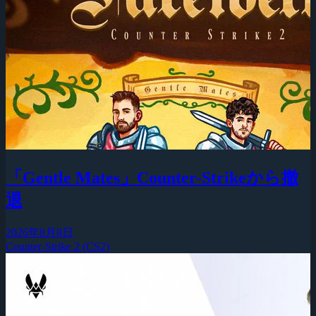
「Gentle Mates」Counter-Strikeから撤
退
2026年8月8日
Counter-Strike 2 (CS2)