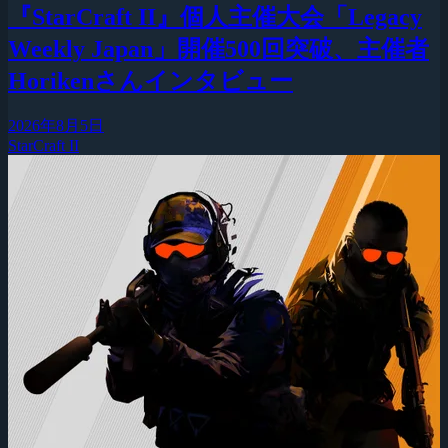
『StarCraft II』個人主催大会「Legacy
Weekly Japan」開催500回突破、主催者
Horikenさんインタビュー
2026年8月5日
StarCraft II