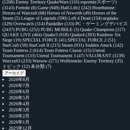
(1206)
Enemy Territory QuakeWars
(116)
esports(eスポーツ)
(3143)
Fortnite
(8)
Game
(949)
Half-Life2
(242)
Hearthstone:
Heroes of Warcraft
(68)
Heroes of Newerth
(49)
Heroes of the
Storm
(5)
League of Legends
(590)
Left 4 Dead
(154)
negitaku
(329)
Overwatch
(314)
Painkiller
(133)
PC・ゲーミングデバイス
(2437)
PUBG
(252)
PUBG MOBILE
(3)
Quake Champions
(117)
QUAKE LIVE
(464)
Quake3
(918)
Quake4
(393)
Rainbow Six
Siege
(19)
SPECIAL FORCE
(41)
SPECIAL FORCE 2
(51)
StarCraft
(59)
StarCraft II
(215)
Steam
(931)
Sudden Attack
(142)
Team Fortress 2
(614)
Team Fotress Classic
(15)
Unreal
Tournament
(133)
Unreal Tournament 3
(47)
VALORANT
(1139)
Warcraft3
(233)
Warsow
(271)
Wolfenstein: Enemy Territory
(35)
トピック
(12)
未分類
(7)
アーカイブ
2026年8月
2026年7月
2026年6月
2026年5月
2026年4月
2026年3月
2026年2月
2026年1月
2025年12月