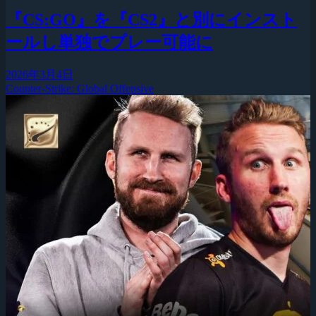
『CS:GO』を『CS2』と別にインスト
ールし単独でプレー可能に
2026年3月4日
Counter-Strike: Global Offensive