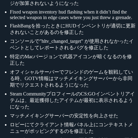
ジが加算されないようになった
Fixed weapon inventory hud flashing when it didn’t find the
selected weapon in edge cases where you just threw a grenade.
FlashBangを拾ったときにHUDインベントリが適切に更新
されないことがあるのを修正した
コンソールで”hltv_changed_target” が使用されなかったイ
ベントとしてレポートされるバグを修正した
特定のMacバージョンで武器アイコンが暗くなるのを修
正した
オフィシャルサーバーでフレンドのゲームを観戦してい
る時、GOTV情報はマッチメイキングサーバーから非同
期でリクエストされるようになった
Steam CommunityプロフィールのCS:GOインベントリアイ
テムは、最近獲得したアイテムが最初に表示されるよう
になった
マッチメイキングサーバーの安定性を向上させた
ロビーにてクライアント情報パネル上にコンテキストメ
ニューがポッピングするのを修正した