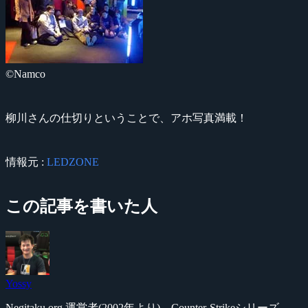
©Namco
柳川さんの仕切りということで、アホ写真満載！
情報元 :
LEDZONE
この記事を書いた人
Yossy
Negitaku.org 運営者(2002年より)。Counter-Strikeシリーズ、