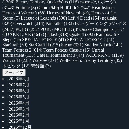
(1206)
Enemy Territory QuakeWars
(116)
esports(eスポーツ)
(3143)
Fortnite
(8)
Game
(949)
Half-Life2
(242)
Hearthstone:
Heroes of Warcraft
(68)
Heroes of Newerth
(49)
Heroes of the
Storm
(5)
League of Legends
(590)
Left 4 Dead
(154)
negitaku
(329)
Overwatch
(314)
Painkiller
(133)
PC・ゲーミングデバイス
(2437)
PUBG
(252)
PUBG MOBILE
(3)
Quake Champions
(117)
QUAKE LIVE
(464)
Quake3
(918)
Quake4
(393)
Rainbow Six
Siege
(19)
SPECIAL FORCE
(41)
SPECIAL FORCE 2
(51)
StarCraft
(59)
StarCraft II
(215)
Steam
(931)
Sudden Attack
(142)
Team Fortress 2
(614)
Team Fotress Classic
(15)
Unreal
Tournament
(133)
Unreal Tournament 3
(47)
VALORANT
(1139)
Warcraft3
(233)
Warsow
(271)
Wolfenstein: Enemy Territory
(35)
トピック
(12)
未分類
(7)
アーカイブ
2026年8月
2026年7月
2026年6月
2026年5月
2026年4月
2026年3月
2026年2月
2026年1月
2025年12月