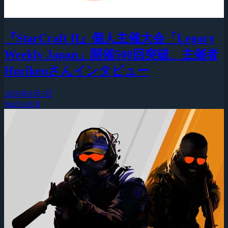
『StarCraft II』個人主催大会「Legacy
Weekly Japan」開催500回突破、主催者
Horikenさんインタビュー
2026年8月5日
StarCraft II