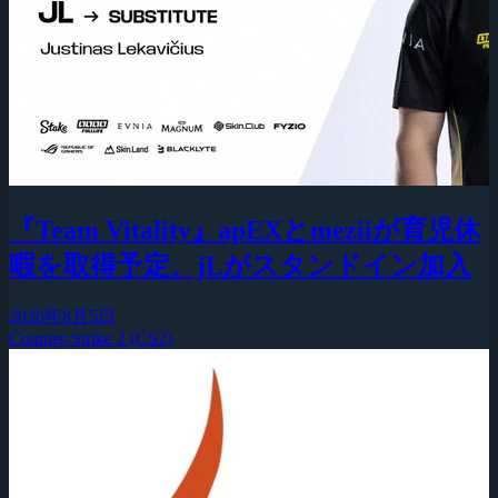
『Team Vitality』apEXとmeziiが育児休
暇を取得予定、jLがスタンドイン加入
2026年8月5日
Counter-Strike 2 (CS2)