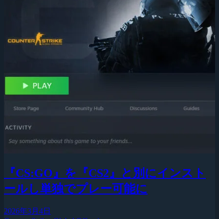
『CS:GO』を『CS2』と別にインスト
ールし単独でプレー可能に
2026年3月4日