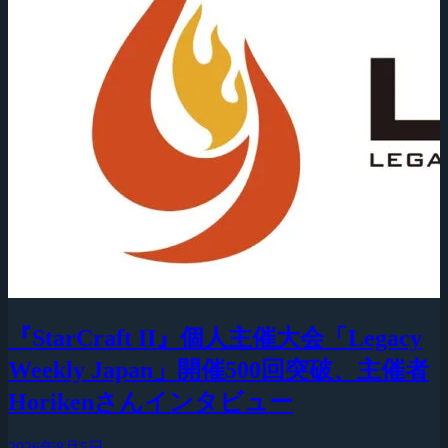
『StarCraft II』個人主催大会「Legacy
Weekly Japan」開催500回突破、主催者
Horikenさんインタビュー
2026年8月5日