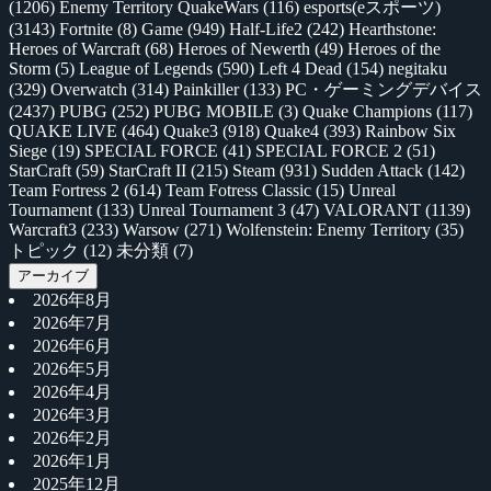
(1206)
Enemy Territory QuakeWars
(116)
esports(eスポーツ)
(3143)
Fortnite
(8)
Game
(949)
Half-Life2
(242)
Hearthstone:
Heroes of Warcraft
(68)
Heroes of Newerth
(49)
Heroes of the
Storm
(5)
League of Legends
(590)
Left 4 Dead
(154)
negitaku
(329)
Overwatch
(314)
Painkiller
(133)
PC・ゲーミングデバイス
(2437)
PUBG
(252)
PUBG MOBILE
(3)
Quake Champions
(117)
QUAKE LIVE
(464)
Quake3
(918)
Quake4
(393)
Rainbow Six
Siege
(19)
SPECIAL FORCE
(41)
SPECIAL FORCE 2
(51)
StarCraft
(59)
StarCraft II
(215)
Steam
(931)
Sudden Attack
(142)
Team Fortress 2
(614)
Team Fotress Classic
(15)
Unreal
Tournament
(133)
Unreal Tournament 3
(47)
VALORANT
(1139)
Warcraft3
(233)
Warsow
(271)
Wolfenstein: Enemy Territory
(35)
トピック
(12)
未分類
(7)
アーカイブ
2026年8月
2026年7月
2026年6月
2026年5月
2026年4月
2026年3月
2026年2月
2026年1月
2025年12月