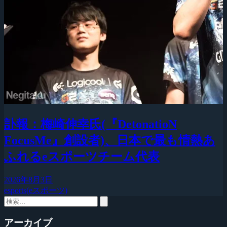
訃報：梅崎伸幸氏(『DetonatioN
FocusMe』創設者)、日本で最も情熱あ
ふれるeスポーツチーム代表
2026年8月3日
esports(eスポーツ)
アーカイブ