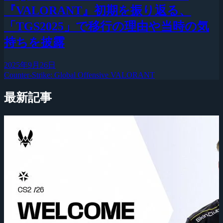
『VALORANT』初期を振り返る、
「TGS2025」で移行の理由や当時の気
持ちを披露
2025年9月26日
Counter-Strike: Global Offensive
VALORANT
最新記事