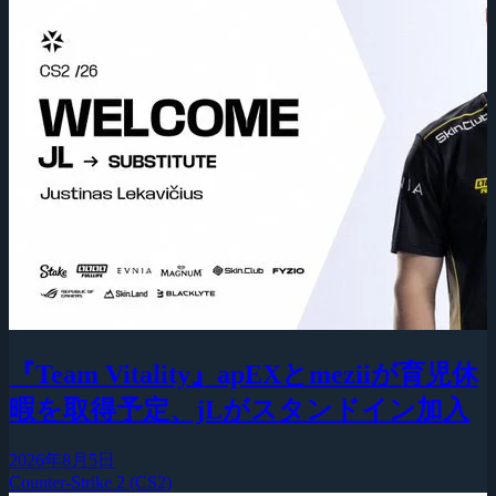
『Team Vitality』apEXとmeziiが育児休
暇を取得予定、jLがスタンドイン加入
2026年8月5日
Counter-Strike 2 (CS2)