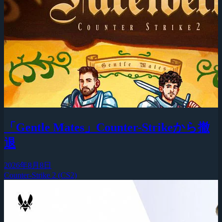
「Gentle Mates」Counter-Strikeから撤
退
2026年8月8日
Counter-Strike 2 (CS2)