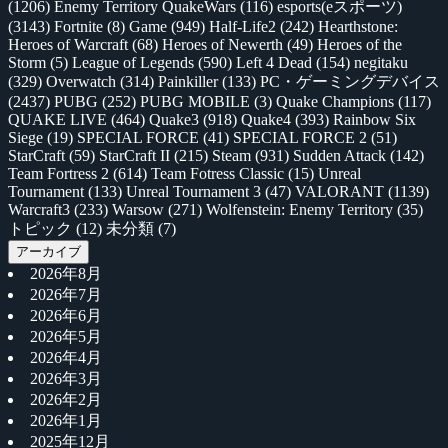
(1206)
Enemy Territory QuakeWars
(116)
esports(eスポーツ)
(3143)
Fortnite
(8)
Game
(949)
Half-Life2
(242)
Hearthstone:
Heroes of Warcraft
(68)
Heroes of Newerth
(49)
Heroes of the
Storm
(5)
League of Legends
(590)
Left 4 Dead
(154)
negitaku
(329)
Overwatch
(314)
Painkiller
(133)
PC・ゲーミングデバイス
(2437)
PUBG
(252)
PUBG MOBILE
(3)
Quake Champions
(117)
QUAKE LIVE
(464)
Quake3
(918)
Quake4
(393)
Rainbow Six
Siege
(19)
SPECIAL FORCE
(41)
SPECIAL FORCE 2
(51)
StarCraft
(59)
StarCraft II
(215)
Steam
(931)
Sudden Attack
(142)
Team Fortress 2
(614)
Team Fotress Classic
(15)
Unreal
Tournament
(133)
Unreal Tournament 3
(47)
VALORANT
(1139)
Warcraft3
(233)
Warsow
(271)
Wolfenstein: Enemy Territory
(35)
トピック
(12)
未分類
(7)
アーカイブ
2026年8月
2026年7月
2026年6月
2026年5月
2026年4月
2026年3月
2026年2月
2026年1月
2025年12月