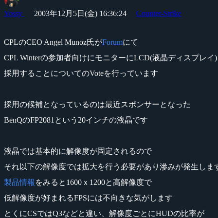
Yossy
2003年12月5日(金) 16:36:24
Counter-Strike
CPLのCEO Angel Munoz氏が
Forum
にて
CPL Winterの参加者向けにモニターにLCD(液晶ディスプレイ
採用することについてのVoteを行っています
採用の候補となっているのは最近スポンサーとなった
BenQのFP2081という20インチの液晶です
液晶では基本的に解像度が固定されるので
それ以下の解像度では拡大を行う必要があり滲みが発生しま
製品情報
をみると1600ｘ1200と高解像度で
低解像度が好まれるFPSには不向きな気がします
とくにCSではQ3などと違い、解像度ごとにHUDの比率が