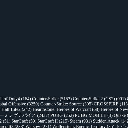
ll of Duty4
(164)
Counter-Strike
(5153)
Counter-Strike 2 (CS2)
(991)
lobal Offensive
(3250)
Counter-Strike: Source
(395)
CROSSFIRE
(113
)
Half-Life2
(242)
Hearthstone: Heroes of Warcraft
(68)
Heroes of New
ゲーミングデバイス
(2437)
PUBG
(252)
PUBG MOBILE
(3)
Quake 
 2
(51)
StarCraft
(59)
StarCraft II
(215)
Steam
(931)
Sudden Attack
(14
rcraft3
(233)
Warsow
(271)
Wolfenstein: Enemy Territory
(35)
トピ