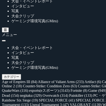
大会・イベントレポート
インタビュー
写真
大会クリップ
ゲーミング環境写真(GMiru)
メニュー
大会・イベントレポート
インタビュー
写真
大会クリップ
ゲーミング環境写真(GMiru)
カテゴリー
Age of Empires III
(84)
Alliance of Valiant Arms
(233)
Artifact
(6)
Ca
Online 2
(18)
Counter-Strike: Condition Zero
(63)
Counter-Strike: G
QuakeWars
(116)
esports(eスポーツ)
(3143)
Fortnite
(8)
Game
(949
Dead
(154)
negitaku
(329)
Overwatch
(314)
Painkiller
(133)
PC・
Rainbow Six Siege
(19)
SPECIAL FORCE
(41)
SPECIAL FORCE
Tournament
(133)
Unreal Tournament 3
(47)
VALORANT
(1139)
Wa