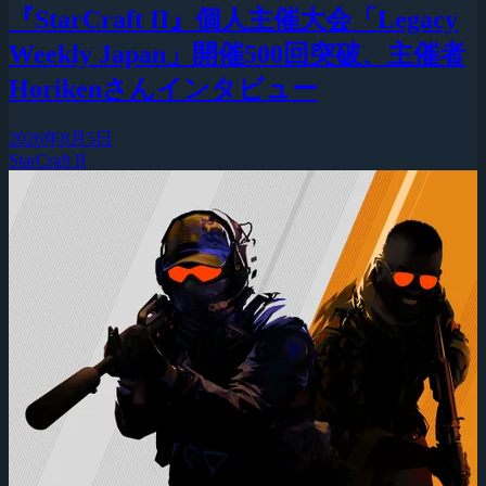
『StarCraft II』個人主催大会「Legacy
Weekly Japan」開催500回突破、主催者
Horikenさんインタビュー
2026年8月5日
StarCraft II