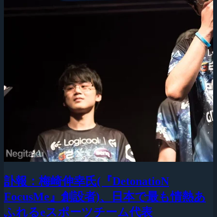
訃報：梅崎伸幸氏(『DetonatioN
FocusMe』創設者)、日本で最も情熱あ
ふれるeスポーツチーム代表