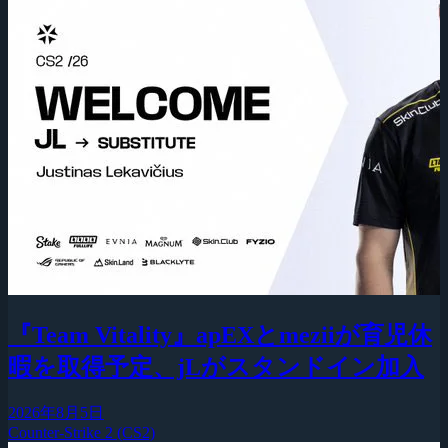
『Team Vitality』apEXとmeziiが育児休
暇を取得予定、jLがスタンドイン加入
2026年8月5日
Counter-Strike 2 (CS2)