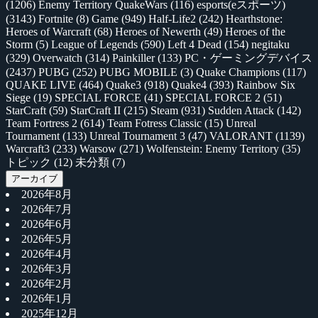
(1206)
Enemy Territory QuakeWars
(116)
esports(eスポーツ)
(3143)
Fortnite
(8)
Game
(949)
Half-Life2
(242)
Hearthstone:
Heroes of Warcraft
(68)
Heroes of Newerth
(49)
Heroes of the
Storm
(5)
League of Legends
(590)
Left 4 Dead
(154)
negitaku
(329)
Overwatch
(314)
Painkiller
(133)
PC・ゲーミングデバイス
(2437)
PUBG
(252)
PUBG MOBILE
(3)
Quake Champions
(117)
QUAKE LIVE
(464)
Quake3
(918)
Quake4
(393)
Rainbow Six
Siege
(19)
SPECIAL FORCE
(41)
SPECIAL FORCE 2
(51)
StarCraft
(59)
StarCraft II
(215)
Steam
(931)
Sudden Attack
(142)
Team Fortress 2
(614)
Team Fotress Classic
(15)
Unreal
Tournament
(133)
Unreal Tournament 3
(47)
VALORANT
(1139)
Warcraft3
(233)
Warsow
(271)
Wolfenstein: Enemy Territory
(35)
トピック
(12)
未分類
(7)
アーカイブ
2026年8月
2026年7月
2026年6月
2026年5月
2026年4月
2026年3月
2026年2月
2026年1月
2025年12月