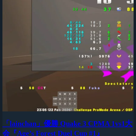
「lainchan」優勝 Quake 3 CPMA 1vs1大
会『Age’s Forest Duel Cup #1』