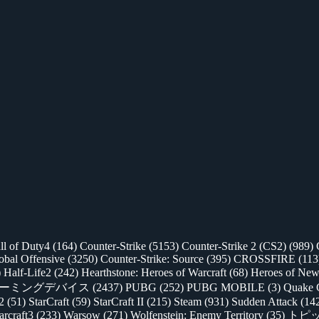
ll of Duty4
(164)
Counter-Strike
(5153)
Counter-Strike 2 (CS2)
(989)
lobal Offensive
(3250)
Counter-Strike: Source
(395)
CROSSFIRE
(113
)
Half-Life2
(242)
Hearthstone: Heroes of Warcraft
(68)
Heroes of New
ゲーミングデバイス
(2437)
PUBG
(252)
PUBG MOBILE
(3)
Quake 
 2
(51)
StarCraft
(59)
StarCraft II
(215)
Steam
(931)
Sudden Attack
(14
rcraft3
(233)
Warsow
(271)
Wolfenstein: Enemy Territory
(35)
トピ