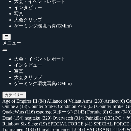
大会・イベントレポート
インタビュー
写真
大会クリップ
ゲーミング環境写真(GMiru)
メニュー
大会・イベントレポート
インタビュー
写真
大会クリップ
ゲーミング環境写真(GMiru)
カテゴリー
Age of Empires III
(84)
Alliance of Valiant Arms
(233)
Artifact
(6)
Ca
Online 2
(18)
Counter-Strike: Condition Zero
(63)
Counter-Strike: G
QuakeWars
(116)
esports(eスポーツ)
(3143)
Fortnite
(8)
Game
(949
Dead
(154)
negitaku
(329)
Overwatch
(314)
Painkiller
(133)
PC・
Rainbow Six Siege
(19)
SPECIAL FORCE
(41)
SPECIAL FORCE
Tournament
(133)
Unreal Tournament 3
(47)
VALORANT
(1139)
Wa