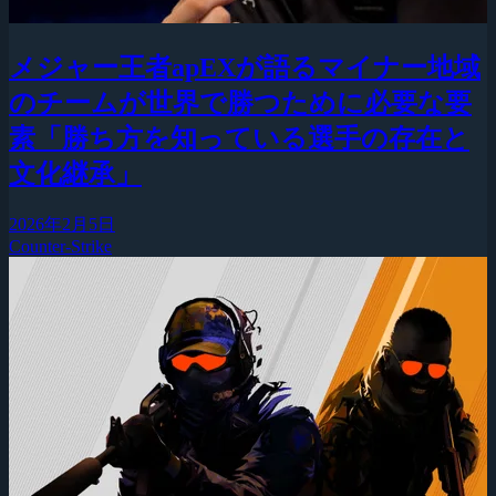
メジャー王者apEXが語るマイナー地域
のチームが世界で勝つために必要な要
素「勝ち方を知っている選手の存在と
文化継承」
2026年2月5日
Counter-Strike