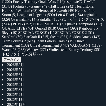
(1206)
Enemy Territory QuakeWars
(116)
esports(eスポーツ)
(3143)
Fortnite
(8)
Game
(949)
Half-Life2
(242)
Hearthstone:
Heroes of Warcraft
(68)
Heroes of Newerth
(49)
Heroes of the
Storm
(5)
League of Legends
(590)
Left 4 Dead
(154)
negitaku
(329)
Overwatch
(314)
Painkiller
(133)
PC・ゲーミングデバイス
(2437)
PUBG
(252)
PUBG MOBILE
(3)
Quake Champions
(117)
QUAKE LIVE
(464)
Quake3
(918)
Quake4
(393)
Rainbow Six
Siege
(19)
SPECIAL FORCE
(41)
SPECIAL FORCE 2
(51)
StarCraft
(59)
StarCraft II
(215)
Steam
(931)
Sudden Attack
(142)
Team Fortress 2
(614)
Team Fotress Classic
(15)
Unreal
Tournament
(133)
Unreal Tournament 3
(47)
VALORANT
(1139)
Warcraft3
(233)
Warsow
(271)
Wolfenstein: Enemy Territory
(35)
トピック
(12)
未分類
(7)
アーカイブ
2026年8月
2026年7月
2026年6月
2026年5月
2026年4月
2026年3月
2026年2月
2026年1月
2025年12月