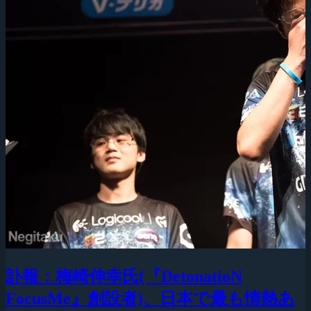
訃報：梅崎伸幸氏(『DetonatioN
FocusMe』創設者)、日本で最も情熱あ