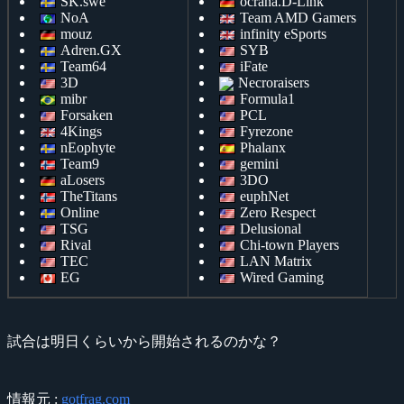
SK.swe
ocrana.D-Link
NoA
Team AMD Gamers
mouz
infinity eSports
Adren.GX
SYB
Team64
iFate
3D
Necroraisers
mibr
Formula1
Forsaken
PCL
4Kings
Fyrezone
nEophyte
Phalanx
Team9
gemini
aLosers
3DO
TheTitans
euphNet
Online
Zero Respect
TSG
Delusional
Rival
Chi-town Players
TEC
LAN Matrix
EG
Wired Gaming
試合は明日くらいから開始されるのかな？
情報元 :
gotfrag.com