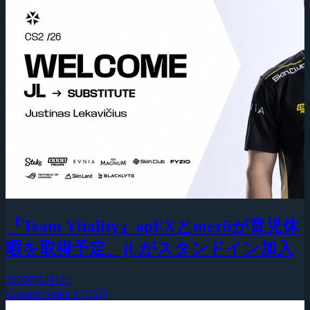
『Team Vitality』apEXとmeziiが育児休
暇を取得予定、jLがスタンドイン加入
2026年8月5日
Counter-Strike 2 (CS2)