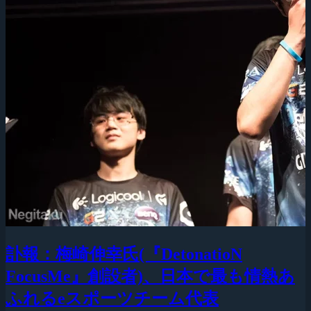
訃報：梅崎伸幸氏(『DetonatioN
FocusMe』創設者)、日本で最も情熱あ
ふれるeスポーツチーム代表