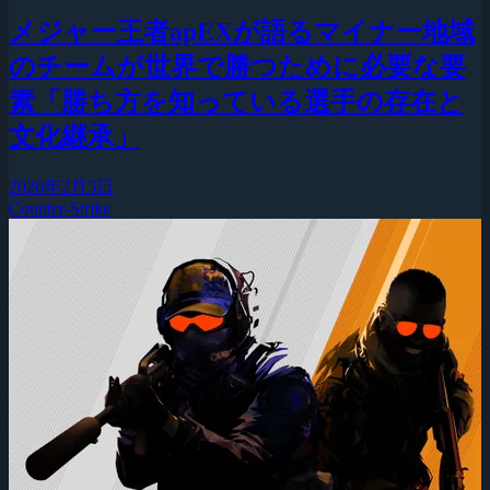
メジャー王者apEXが語るマイナー地域
のチームが世界で勝つために必要な要
素「勝ち方を知っている選手の存在と
文化継承」
2026年2月5日
Counter-Strike