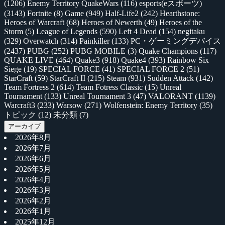
(1206)
Enemy Territory QuakeWars
(116)
esports(eスポーツ)
(3143)
Fortnite
(8)
Game
(949)
Half-Life2
(242)
Hearthstone:
Heroes of Warcraft
(68)
Heroes of Newerth
(49)
Heroes of the
Storm
(5)
League of Legends
(590)
Left 4 Dead
(154)
negitaku
(329)
Overwatch
(314)
Painkiller
(133)
PC・ゲーミングデバイス
(2437)
PUBG
(252)
PUBG MOBILE
(3)
Quake Champions
(117)
QUAKE LIVE
(464)
Quake3
(918)
Quake4
(393)
Rainbow Six
Siege
(19)
SPECIAL FORCE
(41)
SPECIAL FORCE 2
(51)
StarCraft
(59)
StarCraft II
(215)
Steam
(931)
Sudden Attack
(142)
Team Fortress 2
(614)
Team Fotress Classic
(15)
Unreal
Tournament
(133)
Unreal Tournament 3
(47)
VALORANT
(1139)
Warcraft3
(233)
Warsow
(271)
Wolfenstein: Enemy Territory
(35)
トピック
(12)
未分類
(7)
アーカイブ
2026年8月
2026年7月
2026年6月
2026年5月
2026年4月
2026年3月
2026年2月
2026年1月
2025年12月