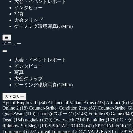
大会・イベントレポート
インタビュー
写真
大会クリップ
ゲーミング環境写真(GMiru)
メニュー
大会・イベントレポート
インタビュー
写真
大会クリップ
ゲーミング環境写真(GMiru)
カテゴリー
Age of Empires III
(84)
Alliance of Valiant Arms
(233)
Artifact
(6)
Ca
Online 2
(18)
Counter-Strike: Condition Zero
(63)
Counter-Strike: G
QuakeWars
(116)
esports(eスポーツ)
(3143)
Fortnite
(8)
Game
(949
Dead
(154)
negitaku
(329)
Overwatch
(314)
Painkiller
(133)
PC・
Rainbow Six Siege
(19)
SPECIAL FORCE
(41)
SPECIAL FORCE
Tournament
(133)
Unreal Tournament 3
(47)
VALORANT
(1139)
Wa