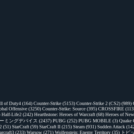
ll of Duty4
(164)
Counter-Strike
(5153)
Counter-Strike 2 (CS2)
(989)
lobal Offensive
(3250)
Counter-Strike: Source
(395)
CROSSFIRE
(113
)
Half-Life2
(242)
Hearthstone: Heroes of Warcraft
(68)
Heroes of New
ゲーミングデバイス
(2437)
PUBG
(252)
PUBG MOBILE
(3)
Quake 
 2
(51)
StarCraft
(59)
StarCraft II
(215)
Steam
(931)
Sudden Attack
(14
rcraft3
(233)
Warsow
(271)
Wolfenstein: Enemy Territory
(35)
トピ