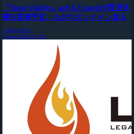
『Team Vitality』apEXとmeziiが育児休
暇を取得予定、jLがスタンドイン加入
2026年8月5日
Counter-Strike 2 (CS2)