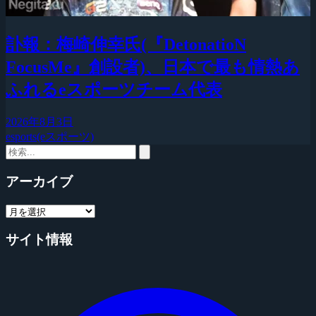
訃報：梅崎伸幸氏(『DetonatioN
FocusMe』創設者)、日本で最も情熱あ
ふれるeスポーツチーム代表
2026年8月3日
esports(eスポーツ)
アーカイブ
サイト情報