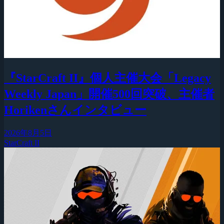
『StarCraft II』個人主催大会「Legacy
Weekly Japan」開催500回突破、主催者
Horikenさんインタビュー
2026年8月5日
StarCraft II