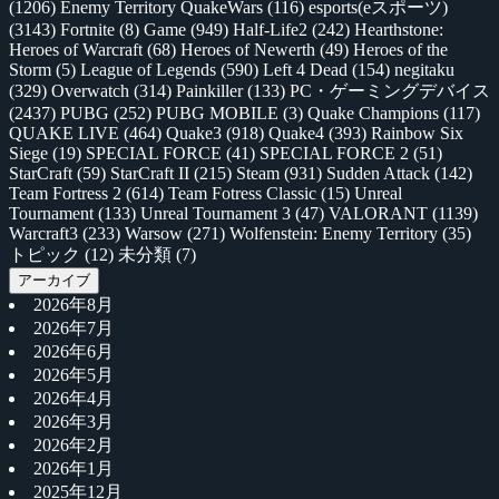
(1206)
Enemy Territory QuakeWars
(116)
esports(eスポーツ)
(3143)
Fortnite
(8)
Game
(949)
Half-Life2
(242)
Hearthstone:
Heroes of Warcraft
(68)
Heroes of Newerth
(49)
Heroes of the
Storm
(5)
League of Legends
(590)
Left 4 Dead
(154)
negitaku
(329)
Overwatch
(314)
Painkiller
(133)
PC・ゲーミングデバイス
(2437)
PUBG
(252)
PUBG MOBILE
(3)
Quake Champions
(117)
QUAKE LIVE
(464)
Quake3
(918)
Quake4
(393)
Rainbow Six
Siege
(19)
SPECIAL FORCE
(41)
SPECIAL FORCE 2
(51)
StarCraft
(59)
StarCraft II
(215)
Steam
(931)
Sudden Attack
(142)
Team Fortress 2
(614)
Team Fotress Classic
(15)
Unreal
Tournament
(133)
Unreal Tournament 3
(47)
VALORANT
(1139)
Warcraft3
(233)
Warsow
(271)
Wolfenstein: Enemy Territory
(35)
トピック
(12)
未分類
(7)
アーカイブ
2026年8月
2026年7月
2026年6月
2026年5月
2026年4月
2026年3月
2026年2月
2026年1月
2025年12月