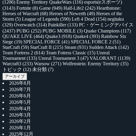
(1206)
Enemy Territory QuakeWars
(116)
esports(eスポーツ)
(3143)
Fortnite
(8)
Game
(949)
Half-Life2
(242)
Hearthstone:
Heroes of Warcraft
(68)
Heroes of Newerth
(49)
Heroes of the
Storm
(5)
League of Legends
(590)
Left 4 Dead
(154)
negitaku
(329)
Overwatch
(314)
Painkiller
(133)
PC・ゲーミングデバイス
(2437)
PUBG
(252)
PUBG MOBILE
(3)
Quake Champions
(117)
QUAKE LIVE
(464)
Quake3
(918)
Quake4
(393)
Rainbow Six
Siege
(19)
SPECIAL FORCE
(41)
SPECIAL FORCE 2
(51)
StarCraft
(59)
StarCraft II
(215)
Steam
(931)
Sudden Attack
(142)
Team Fortress 2
(614)
Team Fotress Classic
(15)
Unreal
Tournament
(133)
Unreal Tournament 3
(47)
VALORANT
(1139)
Warcraft3
(233)
Warsow
(271)
Wolfenstein: Enemy Territory
(35)
トピック
(12)
未分類
(7)
アーカイブ
2026年8月
2026年7月
2026年6月
2026年5月
2026年4月
2026年3月
2026年2月
2026年1月
2025年12月