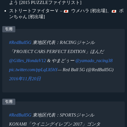
よう [2015 PUZZLEファイナリスト]
ストリートファイターＶ –
ウメハラ [初出場]、
ボ
ンちゃん [初出場]
#RedBull5G
東地区代表：RACINGジャンル
「PROJECT CARS PERFECT EDITION」ほんだ
@Gilles_HondaV12
& やまどぅー
@yamado_racing38
pic.twitter.com/ppLqLlt5hY
— Red Bull 5G (@RedBull5G)
2016年11月20日
#RedBull5G
東地区代表：SPORTSジャンル
KONAMI「ウイニングイレブン 2017」ゴンタ