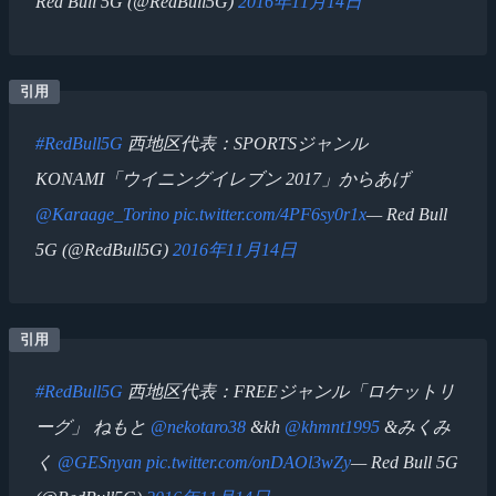
Red Bull 5G (@RedBull5G)
2016年11月14日
#RedBull5G
西地区代表：SPORTSジャンル
KONAMI「ウイニングイレブン 2017」からあげ
@Karaage_Torino
pic.twitter.com/4PF6sy0r1x
— Red Bull
5G (@RedBull5G)
2016年11月14日
#RedBull5G
西地区代表：FREEジャンル「ロケットリ
ーグ」 ねもと
@nekotaro38
&kh
@khmnt1995
&みくみ
く
@GESnyan
pic.twitter.com/onDAOl3wZy
— Red Bull 5G