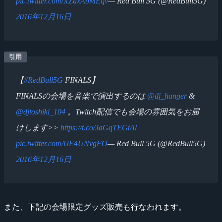
pic.twitter.com/XZaxAbMEqv
— Red Bull 5G (@RedBull5G)
2016年12月16日
【
#RedBull5G
FINALS】
FINALSの会場を音楽で演出するのは
@dj_hanger
&
@djtoshiki_104
。Twitch配信でも会場の雰囲気をお届
けします>>
https://t.co/JaGqTEGtAl
pic.twitter.com/lJE4UNvgFO
— Red Bull 5G (@RedBull5G)
2016年12月16日
また、下記の会場限定グッズ販売も行なわれます。