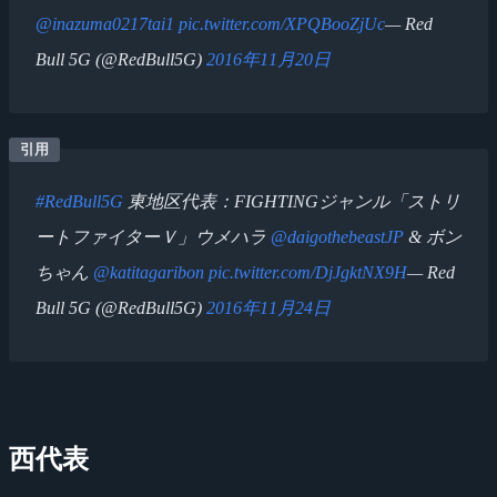
@inazuma0217tai1
pic.twitter.com/XPQBooZjUc
— Red
Bull 5G (@RedBull5G)
2016年11月20日
#RedBull5G
東地区代表：FIGHTINGジャンル「ストリ
ートファイターＶ」ウメハラ
@daigothebeastJP
& ボン
ちゃん
@katitagaribon
pic.twitter.com/DjJgktNX9H
— Red
Bull 5G (@RedBull5G)
2016年11月24日
西代表