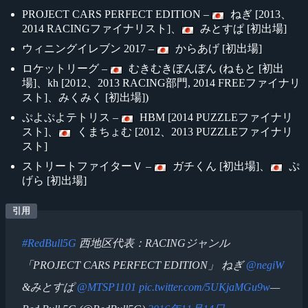
PROJECT CARS PERFECT EDITION –
ねぎ [2013、
2014 RACINGファイナリスト]、
みとすぱ [初出場]
ウィニングイレブン 2017 –
からあげ [初出場]
ロケットリーグ –
むきむきぼんぼん (ねもと [初出
場]、kh [2012、2013 RACING部門, 2014 FREEファイナリ
スト]、みくみく [初出場])
ぷよぷよテトリス –
HBM [2014 PUZZLEファイナリ
スト]、
くまちょむ [2012、2013 PUZZLEファイナリ
スト]
ストリートファイターＶ –
ガチくん [初出場]、
ぷ
げら [初出場]
#RedBull5G
西地区代表：RACINGジャンル
「PROJECT CARS PERFECT EDITION」 ねぎ
@negiW
&みとすぱ
@MTSP1101
pic.twitter.com/5UKjaMGu9w
—