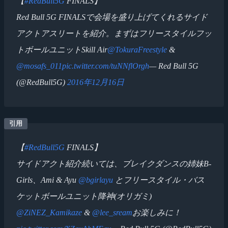
【
#RedBull5G
FINALS】
Red Bull 5G FINALSで会場を盛り上げてくれるサイド
アクトアスリートを紹介。まずはフリースタイルフッ
トボールユニットSkill Air
@TokuraFreestyle
&
@mosafs_011
pic.twitter.com/tuNNflOrgh
— Red Bull 5G
(@RedBull5G)
2016年12月16日
【
#RedBull5G
FINALS】
サイドアクト紹介続いては、ブレイクダンスの姉妹B-
Girls、Ami & Ayu
@bgirlayu
とフリースタイル・バス
ケットボールユニット降神(オリガミ)
@ZiNEZ_Kamikaze
&
@lee_sream
お楽しみに！