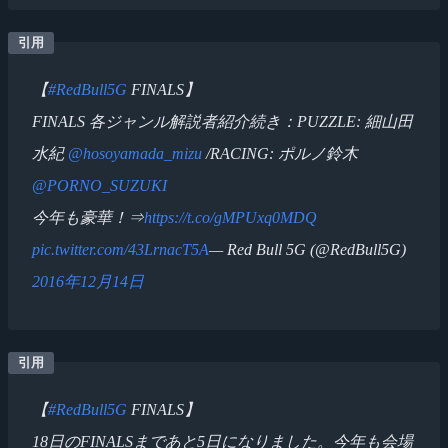
【
#RedBull5G
FINALS】
FINALS 各ジャンル解説者紹介続き：PUZZLE: 細山田
水紀
@hosoyamada_mizu
/RACING: ポルノ鈴木
@PORNO_SUZUKI
今年も豪華！⇒
https://t.co/gMPUxq0MDQ
pic.twitter.com/43LrnacT5A
— Red Bull 5G (@RedBull5G)
2016年12月14日
【
#RedBull5G
FINALS】
18日のFINALSまであと5日になりました。今年も会場