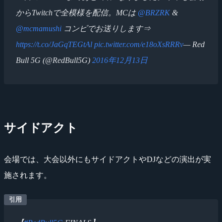
からTwitchで全模様を配信。MCは
@BRZRK
&
@mcmamushi
コンビでお送りします⇒
https://t.co/JaGqTEGtAl
pic.twitter.com/e18oXsRRRv
— Red
Bull 5G (@RedBull5G)
2016年12月13日
サイドアクト
会場では、大会以外にもサイドアクトやDJなどの演出が実
施されます。