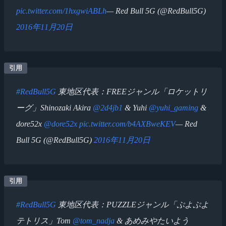
pic.twitter.com/1hxgwiABLh
— Red Bull 5G (@RedBull5G)
2016年11月20日
#RedBull5G
東地区代表：FREEジャンル「ロケットリ
ーグ」Shinozaki Akira
@2d4jb1
& Yuhi
@yuhi_gaming
&
dore52x
@dore52x
pic.twitter.com/b4AXBweKEV
— Red
Bull 5G (@RedBull5G)
2016年11月20日
#RedBull5G
東地区代表：PUZZLEジャンル「ぷよぷよ
テトリス」Tom
@tom_nadja
& あめみやたいよう