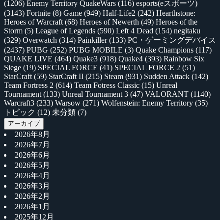
(1206)
Enemy Territory QuakeWars
(116)
esports(eスポーツ)
(3143)
Fortnite
(8)
Game
(949)
Half-Life2
(242)
Hearthstone:
Heroes of Warcraft
(68)
Heroes of Newerth
(49)
Heroes of the
Storm
(5)
League of Legends
(590)
Left 4 Dead
(154)
negitaku
(329)
Overwatch
(314)
Painkiller
(133)
PC・ゲーミングデバイス
(2437)
PUBG
(252)
PUBG MOBILE
(3)
Quake Champions
(117)
QUAKE LIVE
(464)
Quake3
(918)
Quake4
(393)
Rainbow Six
Siege
(19)
SPECIAL FORCE
(41)
SPECIAL FORCE 2
(51)
StarCraft
(59)
StarCraft II
(215)
Steam
(931)
Sudden Attack
(142)
Team Fortress 2
(614)
Team Fotress Classic
(15)
Unreal
Tournament
(133)
Unreal Tournament 3
(47)
VALORANT
(1140)
Warcraft3
(233)
Warsow
(271)
Wolfenstein: Enemy Territory
(35)
トピック
(12)
未分類
(7)
アーカイブ
2026年8月
2026年7月
2026年6月
2026年5月
2026年4月
2026年3月
2026年2月
2026年1月
2025年12月