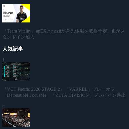
『Team Vitality』apEXとmeziiが育児休暇を取得予定、jLがス
タンドイン加入
人気記事
1
『VCT Pacific 2026 STAGE 2』「VARREL」プレーオフ、
「DetonatioN FocusMe」「ZETA DIVISION」プレイイン進出
2