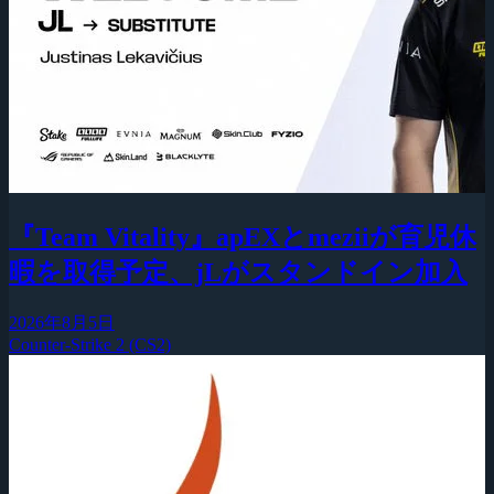
『Team Vitality』apEXとmeziiが育児休
暇を取得予定、jLがスタンドイン加入
2026年8月5日
Counter-Strike 2 (CS2)