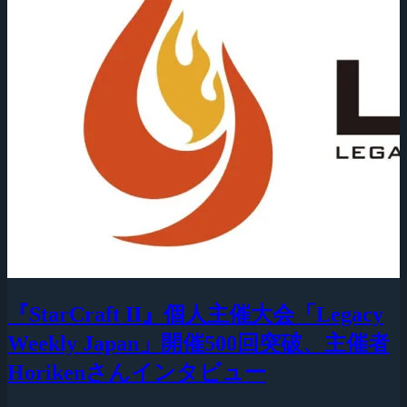
『StarCraft II』個人主催大会「Legacy
Weekly Japan」開催500回突破、主催者
Horikenさんインタビュー