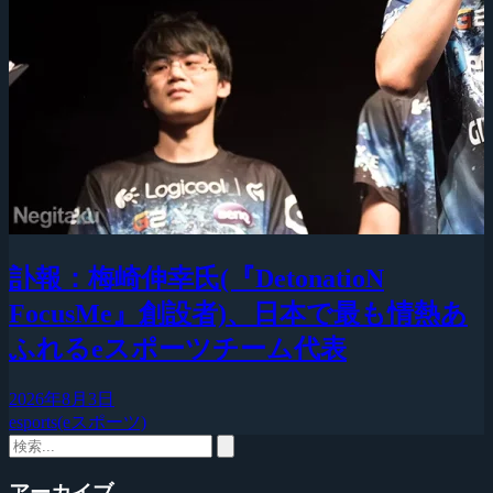
訃報：梅崎伸幸氏(『DetonatioN
FocusMe』創設者)、日本で最も情熱あ
ふれるeスポーツチーム代表
2026年8月3日
esports(eスポーツ)
アーカイブ