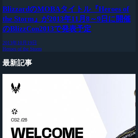
BlizzardのMOBAタイトル『Heroes of
the Storm』が2013年11月8～9日に開催
のBlizzCon2013で発表予定
2013年10月19日
Heroes of the Storm
最新記事