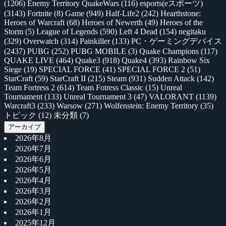
(1206)
Enemy Territory QuakeWars
(116)
esports(eスポーツ)
(3143)
Fortnite
(8)
Game
(949)
Half-Life2
(242)
Hearthstone:
Heroes of Warcraft
(68)
Heroes of Newerth
(49)
Heroes of the
Storm
(5)
League of Legends
(590)
Left 4 Dead
(154)
negitaku
(329)
Overwatch
(314)
Painkiller
(133)
PC・ゲーミングデバイス
(2437)
PUBG
(252)
PUBG MOBILE
(3)
Quake Champions
(117)
QUAKE LIVE
(464)
Quake3
(918)
Quake4
(393)
Rainbow Six
Siege
(19)
SPECIAL FORCE
(41)
SPECIAL FORCE 2
(51)
StarCraft
(59)
StarCraft II
(215)
Steam
(931)
Sudden Attack
(142)
Team Fortress 2
(614)
Team Fotress Classic
(15)
Unreal
Tournament
(133)
Unreal Tournament 3
(47)
VALORANT
(1139)
Warcraft3
(233)
Warsow
(271)
Wolfenstein: Enemy Territory
(35)
トピック
(12)
未分類
(7)
アーカイブ
2026年8月
2026年7月
2026年6月
2026年5月
2026年4月
2026年3月
2026年2月
2026年1月
2025年12月