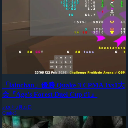
「lainchan」優勝 Quake 3 CPMA 1vs1大
会『Age’s Forest Duel Cup #1』
2026年2月23日
Quake3