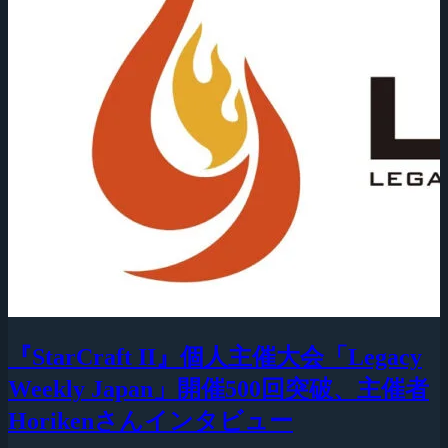
『StarCraft II』個人主催大会「Legacy
Weekly Japan」開催500回突破、主催者
Horikenさんインタビュー