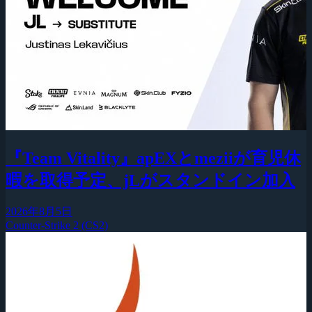
『Team Vitality』apEXとmeziiが育児休
暇を取得予定、jLがスタンドイン加入
2026年8月5日
Counter-Strike 2 (CS2)