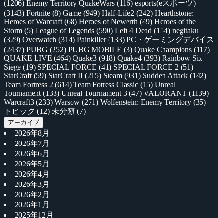
(1206)
Enemy Territory QuakeWars
(116)
esports(eスポーツ)
(3143)
Fortnite
(8)
Game
(949)
Half-Life2
(242)
Hearthstone:
Heroes of Warcraft
(68)
Heroes of Newerth
(49)
Heroes of the
Storm
(5)
League of Legends
(590)
Left 4 Dead
(154)
negitaku
(329)
Overwatch
(314)
Painkiller
(133)
PC・ゲーミングデバイス
(2437)
PUBG
(252)
PUBG MOBILE
(3)
Quake Champions
(117)
QUAKE LIVE
(464)
Quake3
(918)
Quake4
(393)
Rainbow Six
Siege
(19)
SPECIAL FORCE
(41)
SPECIAL FORCE 2
(51)
StarCraft
(59)
StarCraft II
(215)
Steam
(931)
Sudden Attack
(142)
Team Fortress 2
(614)
Team Fotress Classic
(15)
Unreal
Tournament
(133)
Unreal Tournament 3
(47)
VALORANT
(1139)
Warcraft3
(233)
Warsow
(271)
Wolfenstein: Enemy Territory
(35)
トピック
(12)
未分類
(7)
アーカイブ
2026年8月
2026年7月
2026年6月
2026年5月
2026年4月
2026年3月
2026年2月
2026年1月
2025年12月