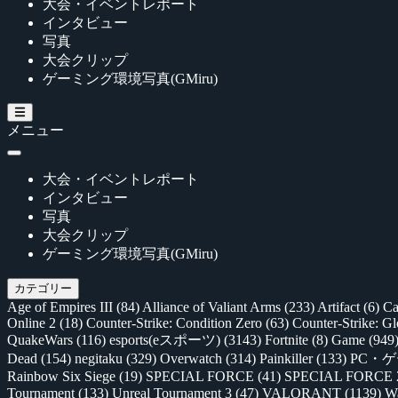
大会・イベントレポート
インタビュー
写真
大会クリップ
ゲーミング環境写真(GMiru)
メニュー
大会・イベントレポート
インタビュー
写真
大会クリップ
ゲーミング環境写真(GMiru)
カテゴリー
Age of Empires III
(84)
Alliance of Valiant Arms
(233)
Artifact
(6)
Ca
Online 2
(18)
Counter-Strike: Condition Zero
(63)
Counter-Strike: G
QuakeWars
(116)
esports(eスポーツ)
(3143)
Fortnite
(8)
Game
(949
Dead
(154)
negitaku
(329)
Overwatch
(314)
Painkiller
(133)
PC・
Rainbow Six Siege
(19)
SPECIAL FORCE
(41)
SPECIAL FORCE
Tournament
(133)
Unreal Tournament 3
(47)
VALORANT
(1139)
Wa