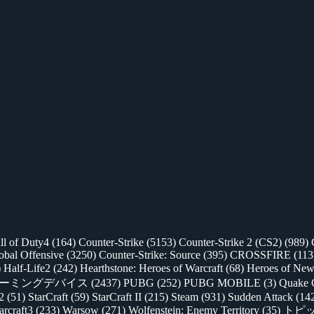
ll of Duty4
(164)
Counter-Strike
(5153)
Counter-Strike 2 (CS2)
(989)
lobal Offensive
(3250)
Counter-Strike: Source
(395)
CROSSFIRE
(113
)
Half-Life2
(242)
Hearthstone: Heroes of Warcraft
(68)
Heroes of New
ゲーミングデバイス
(2437)
PUBG
(252)
PUBG MOBILE
(3)
Quake 
 2
(51)
StarCraft
(59)
StarCraft II
(215)
Steam
(931)
Sudden Attack
(14
rcraft3
(233)
Warsow
(271)
Wolfenstein: Enemy Territory
(35)
トピ