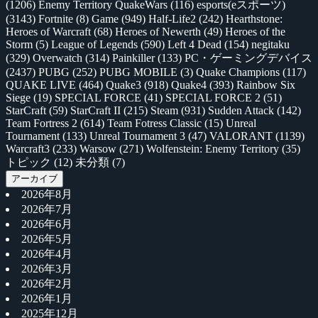
(1206)
Enemy Territory QuakeWars
(116)
esports(eスポーツ)
(3143)
Fortnite
(8)
Game
(949)
Half-Life2
(242)
Hearthstone:
Heroes of Warcraft
(68)
Heroes of Newerth
(49)
Heroes of the
Storm
(5)
League of Legends
(590)
Left 4 Dead
(154)
negitaku
(329)
Overwatch
(314)
Painkiller
(133)
PC・ゲーミングデバイス
(2437)
PUBG
(252)
PUBG MOBILE
(3)
Quake Champions
(117)
QUAKE LIVE
(464)
Quake3
(918)
Quake4
(393)
Rainbow Six
Siege
(19)
SPECIAL FORCE
(41)
SPECIAL FORCE 2
(51)
StarCraft
(59)
StarCraft II
(215)
Steam
(931)
Sudden Attack
(142)
Team Fortress 2
(614)
Team Fotress Classic
(15)
Unreal
Tournament
(133)
Unreal Tournament 3
(47)
VALORANT
(1139)
Warcraft3
(233)
Warsow
(271)
Wolfenstein: Enemy Territory
(35)
トピック
(12)
未分類
(7)
アーカイブ
2026年8月
2026年7月
2026年6月
2026年5月
2026年4月
2026年3月
2026年2月
2026年1月
2025年12月