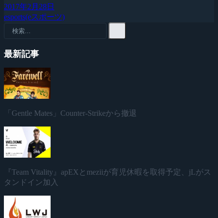
2017年2月28日
esports(eスポーツ)
最新記事
「Gentle Mates」Counter-Strikeから撤退
『Team Vitality』apEXとmeziiが育児休暇を取得予定、jLがス
タンドイン加入