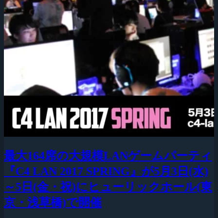
最大164席の大規模LANゲームパーティ
『C4 LAN 2017 SPRING』が5月3日(水)
～5日(金・祝)にヒューリックホール(東
京・浅草橋)で開催