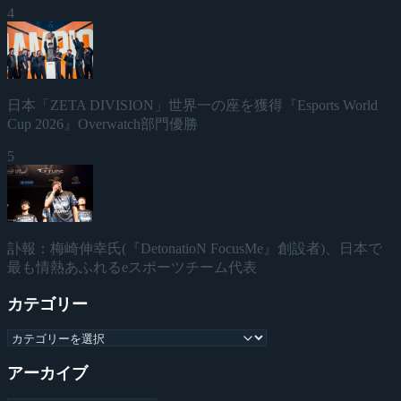
4
日本「ZETA DIVISION」世界一の座を獲得『Esports World
Cup 2026』Overwatch部門優勝
5
訃報：梅崎伸幸氏(『DetonatioN FocusMe』創設者)、日本で
最も情熱あふれるeスポーツチーム代表
カテゴリー
アーカイブ