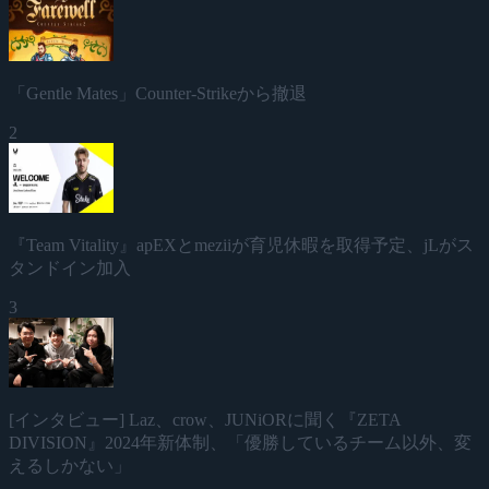
「Gentle Mates」Counter-Strikeから撤退
2
『Team Vitality』apEXとmeziiが育児休暇を取得予定、jLがス
タンドイン加入
3
[インタビュー] Laz、crow、JUNiORに聞く『ZETA
DIVISION』2024年新体制、「優勝しているチーム以外、変
えるしかない」