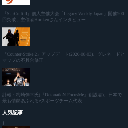
『StarCraft II』個人主催大会「Legacy Weekly Japan」開催500
回突破、主催者Horikenさんインタビュー
『Counter-Strike 2』アップデート(2026-08-03)、グレネードと
マップの不具合修正
訃報：梅崎伸幸氏(『DetonatioN FocusMe』創設者)、日本で
最も情熱あふれるeスポーツチーム代表
人気記事
1