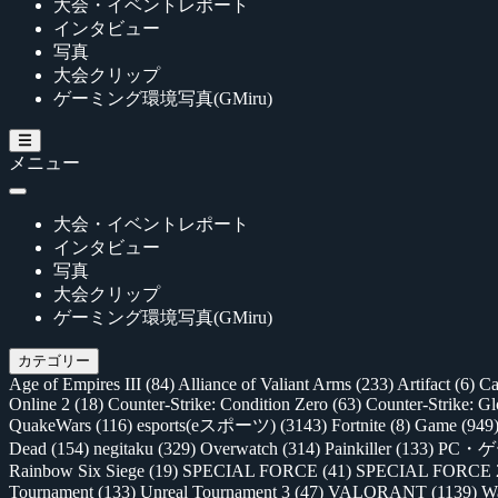
大会・イベントレポート
インタビュー
写真
大会クリップ
ゲーミング環境写真(GMiru)
メニュー
大会・イベントレポート
インタビュー
写真
大会クリップ
ゲーミング環境写真(GMiru)
カテゴリー
Age of Empires III
(84)
Alliance of Valiant Arms
(233)
Artifact
(6)
Ca
Online 2
(18)
Counter-Strike: Condition Zero
(63)
Counter-Strike: G
QuakeWars
(116)
esports(eスポーツ)
(3143)
Fortnite
(8)
Game
(949
Dead
(154)
negitaku
(329)
Overwatch
(314)
Painkiller
(133)
PC・
Rainbow Six Siege
(19)
SPECIAL FORCE
(41)
SPECIAL FORCE
Tournament
(133)
Unreal Tournament 3
(47)
VALORANT
(1139)
Wa