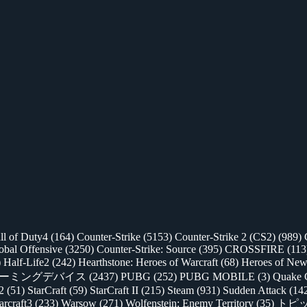
ll of Duty4
(164)
Counter-Strike
(5153)
Counter-Strike 2 (CS2)
(989)
lobal Offensive
(3250)
Counter-Strike: Source
(395)
CROSSFIRE
(113
)
Half-Life2
(242)
Hearthstone: Heroes of Warcraft
(68)
Heroes of New
ゲーミングデバイス
(2437)
PUBG
(252)
PUBG MOBILE
(3)
Quake 
 2
(51)
StarCraft
(59)
StarCraft II
(215)
Steam
(931)
Sudden Attack
(14
rcraft3
(233)
Warsow
(271)
Wolfenstein: Enemy Territory
(35)
トピ