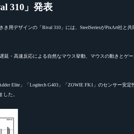
al 310」発表
用デザインの「Rival 310」には、SteelSeriesがPixAr
能を誇ると共に、低遅延・高速反応による自然なマウス挙動、マウスの動
thAdder Elite」「Logitech G403」「ZOWIE FK1」のセン
いました。