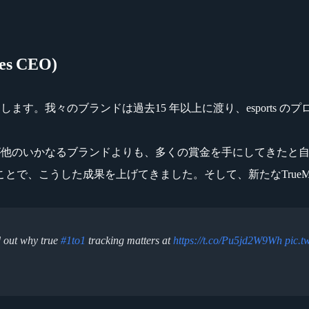
es CEO)
サーをローンチします。我々のブランドは過去15 年以上に渡り、espo
es の製品が他のいかなるブランドよりも、多くの賞金を手にしてきたと
で、こうした成果を上げてきました。そして、新たなTrueMo
d out why true
#1to1
tracking matters at
https://t.co/Pu5jd2W9Wh
pic.