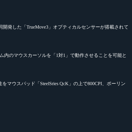
t社と共同開発した「TrueMove3」オプティカルセンサーが搭載されて
きとゲーム内のマウスカーソルを「1対1」で動作させることを可能と
サー安定性をマウスパッド「SteelSries QcK」の上で800CPI、ポーリン