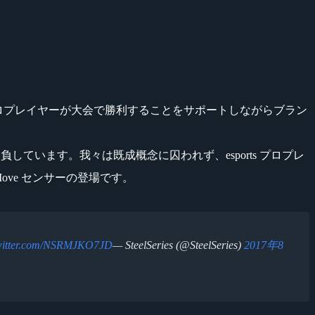
rts のプロプレイヤーが大会で勝利することをサポートしながらブラン
自負しています。我々は既成概念に囚われず、esports プロプレ
ve センサーの登場です。
twitter.com/NSRMJKO7JD
— SteelSeries (@SteelSeries)
2017年8