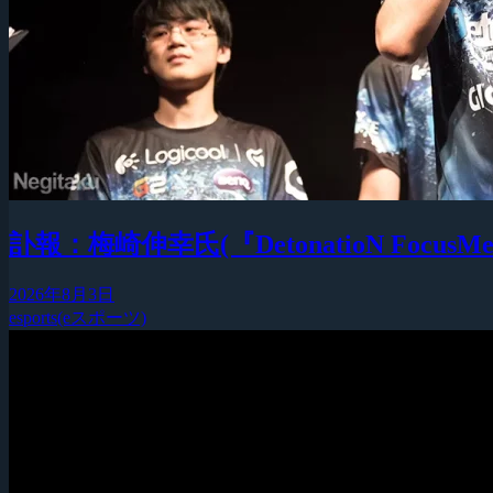
訃報：梅崎伸幸氏(『DetonatioN F
2026年8月3日
esports(eスポーツ)