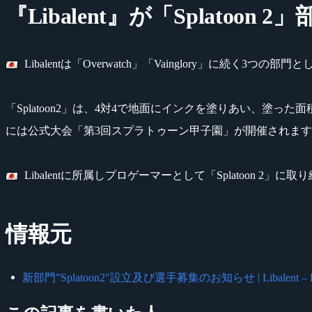
『Libalent』が「Splatoon 
Libalentは「Overwatch」「Vainglory」に続く3つの
「Splatoon2」は、4対4で地面にインクを塗りあい、塗った
には公式大会「第3回スプラトゥーン甲子園」が開催されま
Libalentに所属しプロゲーマーとして「Splatoo
情報元
新部門”Splatoon2″設立及び選手募集のお知らせ | Libalent – Profe