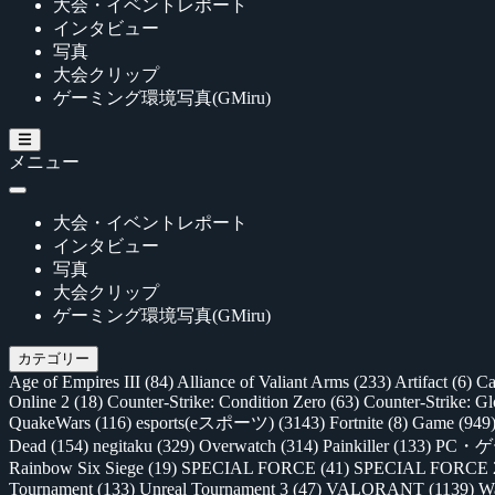
大会・イベントレポート
インタビュー
写真
大会クリップ
ゲーミング環境写真(GMiru)
メニュー
大会・イベントレポート
インタビュー
写真
大会クリップ
ゲーミング環境写真(GMiru)
カテゴリー
Age of Empires III
(84)
Alliance of Valiant Arms
(233)
Artifact
(6)
Ca
Online 2
(18)
Counter-Strike: Condition Zero
(63)
Counter-Strike: G
QuakeWars
(116)
esports(eスポーツ)
(3143)
Fortnite
(8)
Game
(949
Dead
(154)
negitaku
(329)
Overwatch
(314)
Painkiller
(133)
PC・
Rainbow Six Siege
(19)
SPECIAL FORCE
(41)
SPECIAL FORCE
Tournament
(133)
Unreal Tournament 3
(47)
VALORANT
(1139)
Wa