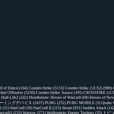
ll of Duty4
(164)
Counter-Strike
(5153)
Counter-Strike 2 (CS2)
(989)
lobal Offensive
(3250)
Counter-Strike: Source
(395)
CROSSFIRE
(113
)
Half-Life2
(242)
Hearthstone: Heroes of Warcraft
(68)
Heroes of New
ゲーミングデバイス
(2437)
PUBG
(252)
PUBG MOBILE
(3)
Quake 
 2
(51)
StarCraft
(59)
StarCraft II
(215)
Steam
(931)
Sudden Attack
(14
rcraft3
(233)
Warsow
(271)
Wolfenstein: Enemy Territory
(35)
トピ