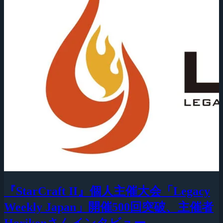
『StarCraft II』個人主催大会「Legacy
Weekly Japan」開催500回突破、主催者
Horikenさんインタビュー