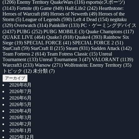
(1206)
Enemy Territory QuakeWars
(116)
esports(eスポーツ)
(3143)
Fortnite
(8)
Game
(949)
Half-Life2
(242)
Hearthstone:
Heroes of Warcraft
(68)
Heroes of Newerth
(49)
Heroes of the
Storm
(5)
League of Legends
(590)
Left 4 Dead
(154)
negitaku
(329)
Overwatch
(314)
Painkiller
(133)
PC・ゲーミングデバイス
(2437)
PUBG
(252)
PUBG MOBILE
(3)
Quake Champions
(117)
QUAKE LIVE
(464)
Quake3
(918)
Quake4
(393)
Rainbow Six
Siege
(19)
SPECIAL FORCE
(41)
SPECIAL FORCE 2
(51)
StarCraft
(59)
StarCraft II
(215)
Steam
(931)
Sudden Attack
(142)
Team Fortress 2
(614)
Team Fotress Classic
(15)
Unreal
Tournament
(133)
Unreal Tournament 3
(47)
VALORANT
(1139)
Warcraft3
(233)
Warsow
(271)
Wolfenstein: Enemy Territory
(35)
トピック
(12)
未分類
(7)
アーカイブ
2026年8月
2026年7月
2026年6月
2026年5月
2026年4月
2026年3月
2026年2月
2026年1月
2025年12月