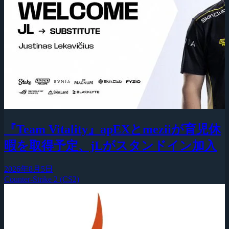
『Team Vitality』apEXとmeziiが育児休
暇を取得予定、jLがスタンドイン加入
2026年8月5日
Counter-Strike 2 (CS2)