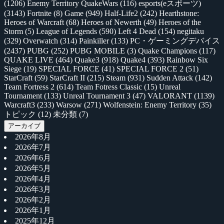
(1206)
Enemy Territory QuakeWars
(116)
esports(eスポーツ)
(3143)
Fortnite
(8)
Game
(949)
Half-Life2
(242)
Hearthstone:
Heroes of Warcraft
(68)
Heroes of Newerth
(49)
Heroes of the
Storm
(5)
League of Legends
(590)
Left 4 Dead
(154)
negitaku
(329)
Overwatch
(314)
Painkiller
(133)
PC・ゲーミングデバイス
(2437)
PUBG
(252)
PUBG MOBILE
(3)
Quake Champions
(117)
QUAKE LIVE
(464)
Quake3
(918)
Quake4
(393)
Rainbow Six
Siege
(19)
SPECIAL FORCE
(41)
SPECIAL FORCE 2
(51)
StarCraft
(59)
StarCraft II
(215)
Steam
(931)
Sudden Attack
(142)
Team Fortress 2
(614)
Team Fotress Classic
(15)
Unreal
Tournament
(133)
Unreal Tournament 3
(47)
VALORANT
(1139)
Warcraft3
(233)
Warsow
(271)
Wolfenstein: Enemy Territory
(35)
トピック
(12)
未分類
(7)
アーカイブ
2026年8月
2026年7月
2026年6月
2026年5月
2026年4月
2026年3月
2026年2月
2026年1月
2025年12月