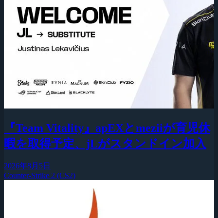
『Team Vitality』apEXとmeziiが育児休
暇を取得予定、jLがスタンドイン加入
2026年8月5日
Counter-Strike 2 (CS2)