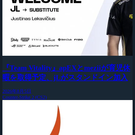
『Team Vitality』apEXとmeziiが育児休
暇を取得予定、jLがスタンドイン加入
2026年8月5日
Counter-Strike 2 (CS2)