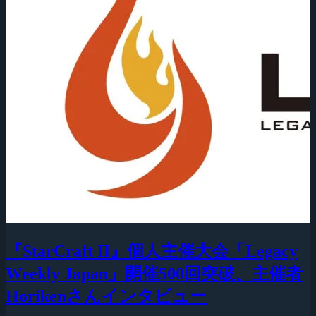
『StarCraft II』個人主催大会「Legacy
Weekly Japan」開催500回突破、主催者
Horikenさんインタビュー