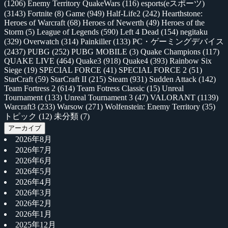
(1206)
Enemy Territory QuakeWars
(116)
esports(eスポーツ)
(3143)
Fortnite
(8)
Game
(949)
Half-Life2
(242)
Hearthstone:
Heroes of Warcraft
(68)
Heroes of Newerth
(49)
Heroes of the
Storm
(5)
League of Legends
(590)
Left 4 Dead
(154)
negitaku
(329)
Overwatch
(314)
Painkiller
(133)
PC・ゲーミングデバイス
(2437)
PUBG
(252)
PUBG MOBILE
(3)
Quake Champions
(117)
QUAKE LIVE
(464)
Quake3
(918)
Quake4
(393)
Rainbow Six
Siege
(19)
SPECIAL FORCE
(41)
SPECIAL FORCE 2
(51)
StarCraft
(59)
StarCraft II
(215)
Steam
(931)
Sudden Attack
(142)
Team Fortress 2
(614)
Team Fotress Classic
(15)
Unreal
Tournament
(133)
Unreal Tournament 3
(47)
VALORANT
(1139)
Warcraft3
(233)
Warsow
(271)
Wolfenstein: Enemy Territory
(35)
トピック
(12)
未分類
(7)
アーカイブ
2026年8月
2026年7月
2026年6月
2026年5月
2026年4月
2026年3月
2026年2月
2026年1月
2025年12月