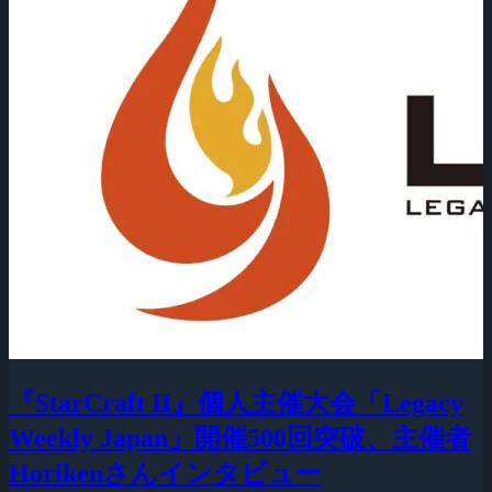
『StarCraft II』個人主催大会「Legacy
Weekly Japan」開催500回突破、主催者
Horikenさんインタビュー