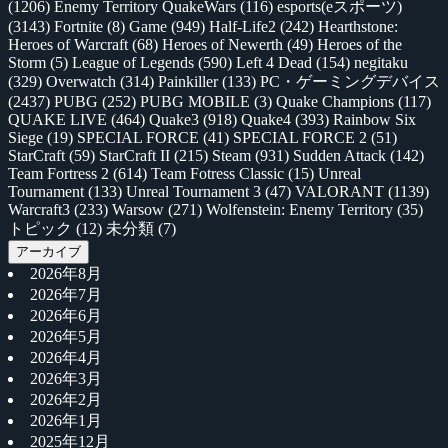
(1206)
Enemy Territory QuakeWars
(116)
esports(eスポーツ)
(3143)
Fortnite
(8)
Game
(949)
Half-Life2
(242)
Hearthstone:
Heroes of Warcraft
(68)
Heroes of Newerth
(49)
Heroes of the
Storm
(5)
League of Legends
(590)
Left 4 Dead
(154)
negitaku
(329)
Overwatch
(314)
Painkiller
(133)
PC・ゲーミングデバイス
(2437)
PUBG
(252)
PUBG MOBILE
(3)
Quake Champions
(117)
QUAKE LIVE
(464)
Quake3
(918)
Quake4
(393)
Rainbow Six
Siege
(19)
SPECIAL FORCE
(41)
SPECIAL FORCE 2
(51)
StarCraft
(59)
StarCraft II
(215)
Steam
(931)
Sudden Attack
(142)
Team Fortress 2
(614)
Team Fotress Classic
(15)
Unreal
Tournament
(133)
Unreal Tournament 3
(47)
VALORANT
(1139)
Warcraft3
(233)
Warsow
(271)
Wolfenstein: Enemy Territory
(35)
トピック
(12)
未分類
(7)
アーカイブ
2026年8月
2026年7月
2026年6月
2026年5月
2026年4月
2026年3月
2026年2月
2026年1月
2025年12月