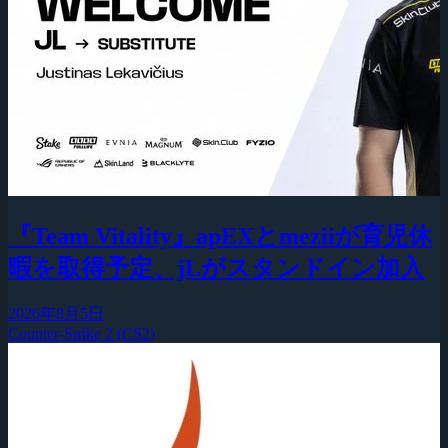
『Team Vitality』apEXとmeziiが育児休
暇を取得予定、jLがスタンドイン加入
2026年8月5日
Counter-Strike 2 (CS2)