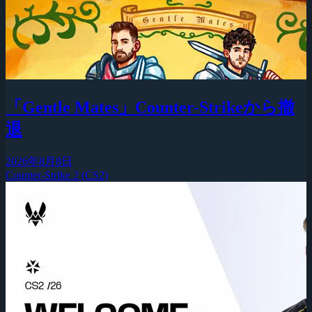
「Gentle Mates」Counter-Strikeから撤
退
2026年8月8日
Counter-Strike 2 (CS2)