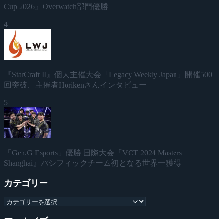
Cup 2026』Overwatch部門優勝
4
『StarCraft II』個人主催大会「Legacy Weekly Japan」開催500
回突破、主催者Horikenさんインタビュー
5
「Gen.G Esports」優勝 国際大会『VCT 2024 Masters
Shanghai』パシフィックチーム初となる世界一獲得
カテゴリー