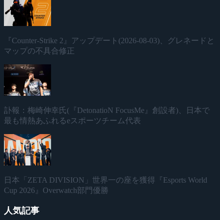
『Counter-Strike 2』アップデート(2026-08-03)、グレネードと
マップの不具合修正
訃報：梅崎伸幸氏(『DetonatioN FocusMe』創設者)、日本で
最も情熱あふれるeスポーツチーム代表
日本「ZETA DIVISION」世界一の座を獲得『Esports World
Cup 2026』Overwatch部門優勝
人気記事