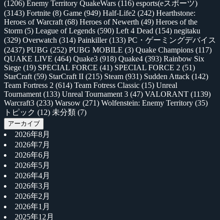
(1206)
Enemy Territory QuakeWars
(116)
esports(eスポーツ)
(3143)
Fortnite
(8)
Game
(949)
Half-Life2
(242)
Hearthstone:
Heroes of Warcraft
(68)
Heroes of Newerth
(49)
Heroes of the
Storm
(5)
League of Legends
(590)
Left 4 Dead
(154)
negitaku
(329)
Overwatch
(314)
Painkiller
(133)
PC・ゲーミングデバイス
(2437)
PUBG
(252)
PUBG MOBILE
(3)
Quake Champions
(117)
QUAKE LIVE
(464)
Quake3
(918)
Quake4
(393)
Rainbow Six
Siege
(19)
SPECIAL FORCE
(41)
SPECIAL FORCE 2
(51)
StarCraft
(59)
StarCraft II
(215)
Steam
(931)
Sudden Attack
(142)
Team Fortress 2
(614)
Team Fotress Classic
(15)
Unreal
Tournament
(133)
Unreal Tournament 3
(47)
VALORANT
(1139)
Warcraft3
(233)
Warsow
(271)
Wolfenstein: Enemy Territory
(35)
トピック
(12)
未分類
(7)
アーカイブ
2026年8月
2026年7月
2026年6月
2026年5月
2026年4月
2026年3月
2026年2月
2026年1月
2025年12月