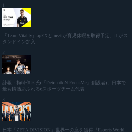
1
『Team Vitality』apEXとmeziiが育児休暇を取得予定、jLがス
タンドイン加入
2
訃報：梅崎伸幸氏(『DetonatioN FocusMe』創設者)、日本で
最も情熱あふれるeスポーツチーム代表
3
日本「ZETA DIVISION」世界一の座を獲得『Esports World