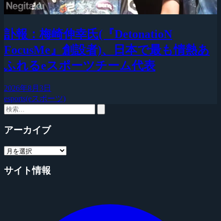
訃報：梅崎伸幸氏(『DetonatioN
FocusMe』創設者)、日本で最も情熱あ
ふれるeスポーツチーム代表
2026年8月3日
esports(eスポーツ)
アーカイブ
サイト情報