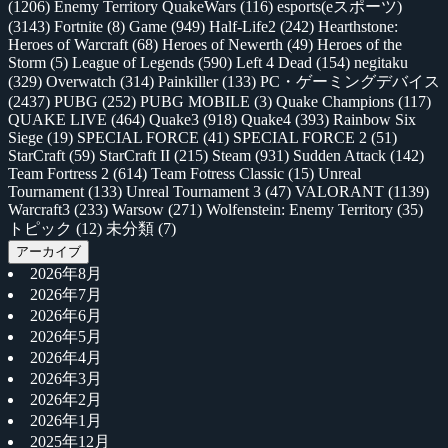
(1206)
Enemy Territory QuakeWars
(116)
esports(eスポーツ)
(3143)
Fortnite
(8)
Game
(949)
Half-Life2
(242)
Hearthstone:
Heroes of Warcraft
(68)
Heroes of Newerth
(49)
Heroes of the
Storm
(5)
League of Legends
(590)
Left 4 Dead
(154)
negitaku
(329)
Overwatch
(314)
Painkiller
(133)
PC・ゲーミングデバイス
(2437)
PUBG
(252)
PUBG MOBILE
(3)
Quake Champions
(117)
QUAKE LIVE
(464)
Quake3
(918)
Quake4
(393)
Rainbow Six
Siege
(19)
SPECIAL FORCE
(41)
SPECIAL FORCE 2
(51)
StarCraft
(59)
StarCraft II
(215)
Steam
(931)
Sudden Attack
(142)
Team Fortress 2
(614)
Team Fotress Classic
(15)
Unreal
Tournament
(133)
Unreal Tournament 3
(47)
VALORANT
(1139)
Warcraft3
(233)
Warsow
(271)
Wolfenstein: Enemy Territory
(35)
トピック
(12)
未分類
(7)
アーカイブ
2026年8月
2026年7月
2026年6月
2026年5月
2026年4月
2026年3月
2026年2月
2026年1月
2025年12月