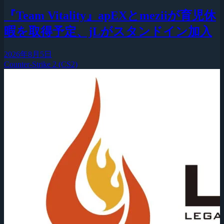
『Team Vitality』apEXとmeziiが育児休
暇を取得予定、jLがスタンドイン加入
2026年8月5日
Counter-Strike 2 (CS2)