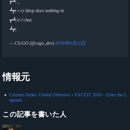
┳┻| _
┻┳| •.•) !drop does nothing in
┳┻|⊂ﾉ chat.
┻┳|
— CS:GO (@csgo_dev)
2018年9月12日
情報元
Counter-Strike: Global Offensive » FACEIT 2018 – Enter the L
egends
この記事を書いた人