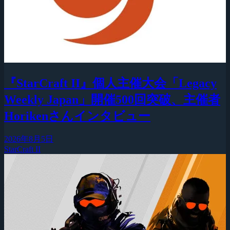
『StarCraft II』個人主催大会「Legacy
Weekly Japan」開催500回突破、主催者
Horikenさんインタビュー
2026年8月5日
StarCraft II