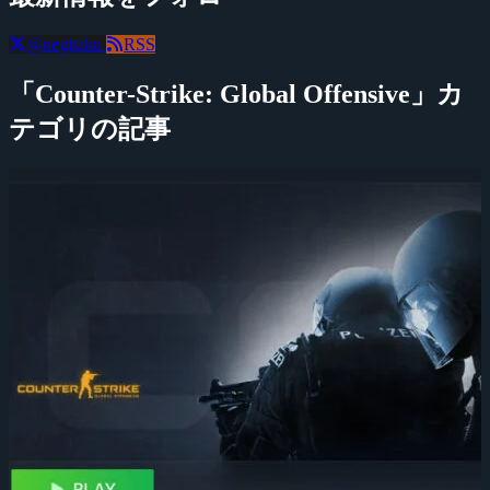
@negitaku
RSS
「Counter-Strike: Global Offensive」カ
テゴリの記事