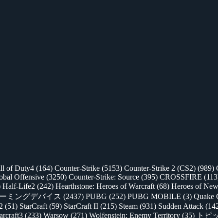
ll of Duty4
(164)
Counter-Strike
(5153)
Counter-Strike 2 (CS2)
(989)
lobal Offensive
(3250)
Counter-Strike: Source
(395)
CROSSFIRE
(113
)
Half-Life2
(242)
Hearthstone: Heroes of Warcraft
(68)
Heroes of New
ゲーミングデバイス
(2437)
PUBG
(252)
PUBG MOBILE
(3)
Quake 
 2
(51)
StarCraft
(59)
StarCraft II
(215)
Steam
(931)
Sudden Attack
(14
rcraft3
(233)
Warsow
(271)
Wolfenstein: Enemy Territory
(35)
トピ