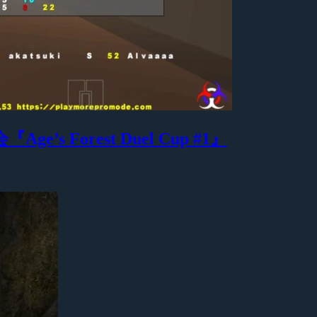
Age’s Forest Duel Cup #1』