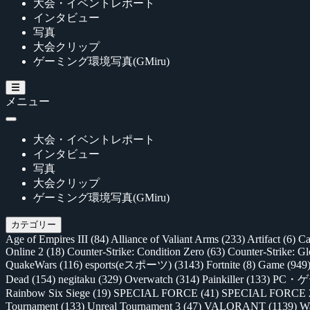
大会・イベントレポート
インタビュー
写真
大会クリップ
ゲーミング環境写真(GMiru)
メニュー
大会・イベントレポート
インタビュー
写真
大会クリップ
ゲーミング環境写真(GMiru)
カテゴリー
Age of Empires III
(84)
Alliance of Valiant Arms
(233)
Artifact
(6)
Ca
Online 2
(18)
Counter-Strike: Condition Zero
(63)
Counter-Strike: G
QuakeWars
(116)
esports(eスポーツ)
(3143)
Fortnite
(8)
Game
(949
Dead
(154)
negitaku
(329)
Overwatch
(314)
Painkiller
(133)
PC・
Rainbow Six Siege
(19)
SPECIAL FORCE
(41)
SPECIAL FORCE
Tournament
(133)
Unreal Tournament 3
(47)
VALORANT
(1139)
Wa