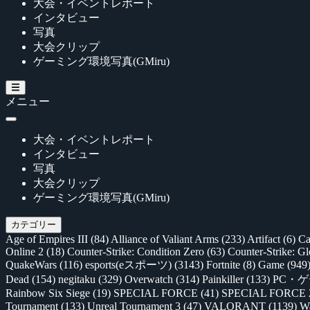
大会・イベントレポート
インタビュー
写真
大会クリップ
ゲーミング環境写真(GMiru)
メニュー
大会・イベントレポート
インタビュー
写真
大会クリップ
ゲーミング環境写真(GMiru)
カテゴリー
Age of Empires III
(84)
Alliance of Valiant Arms
(233)
Artifact
(6)
Ca
Online 2
(18)
Counter-Strike: Condition Zero
(63)
Counter-Strike: G
QuakeWars
(116)
esports(eスポーツ)
(3143)
Fortnite
(8)
Game
(949
Dead
(154)
negitaku
(329)
Overwatch
(314)
Painkiller
(133)
PC・
Rainbow Six Siege
(19)
SPECIAL FORCE
(41)
SPECIAL FORCE
Tournament
(133)
Unreal Tournament 3
(47)
VALORANT
(1139)
Wa