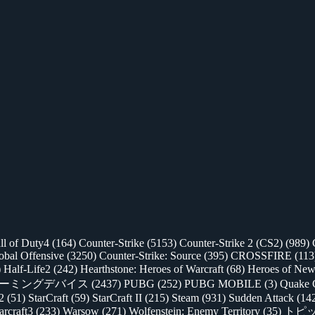
ll of Duty4
(164)
Counter-Strike
(5153)
Counter-Strike 2 (CS2)
(989)
lobal Offensive
(3250)
Counter-Strike: Source
(395)
CROSSFIRE
(113
)
Half-Life2
(242)
Hearthstone: Heroes of Warcraft
(68)
Heroes of New
ゲーミングデバイス
(2437)
PUBG
(252)
PUBG MOBILE
(3)
Quake 
 2
(51)
StarCraft
(59)
StarCraft II
(215)
Steam
(931)
Sudden Attack
(14
rcraft3
(233)
Warsow
(271)
Wolfenstein: Enemy Territory
(35)
トピ