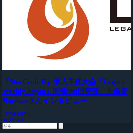
『StarCraft II』個人主催大会「Legacy
Weekly Japan」開催500回突破、主催者
Horikenさんインタビュー
2026年8月5日
StarCraft II