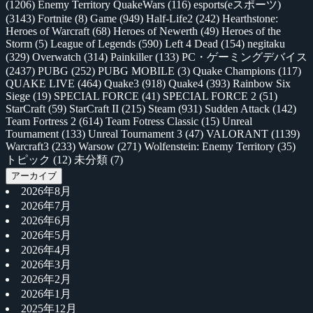
(1206)
Enemy Territory QuakeWars
(116)
esports(eスポーツ)
(3143)
Fortnite
(8)
Game
(949)
Half-Life2
(242)
Hearthstone:
Heroes of Warcraft
(68)
Heroes of Newerth
(49)
Heroes of the
Storm
(5)
League of Legends
(590)
Left 4 Dead
(154)
negitaku
(329)
Overwatch
(314)
Painkiller
(133)
PC・ゲーミングデバイス
(2437)
PUBG
(252)
PUBG MOBILE
(3)
Quake Champions
(117)
QUAKE LIVE
(464)
Quake3
(918)
Quake4
(393)
Rainbow Six
Siege
(19)
SPECIAL FORCE
(41)
SPECIAL FORCE 2
(51)
StarCraft
(59)
StarCraft II
(215)
Steam
(931)
Sudden Attack
(142)
Team Fortress 2
(614)
Team Fotress Classic
(15)
Unreal
Tournament
(133)
Unreal Tournament 3
(47)
VALORANT
(1139)
Warcraft3
(233)
Warsow
(271)
Wolfenstein: Enemy Territory
(35)
トピック
(12)
未分類
(7)
アーカイブ
2026年8月
2026年7月
2026年6月
2026年5月
2026年4月
2026年3月
2026年2月
2026年1月
2025年12月