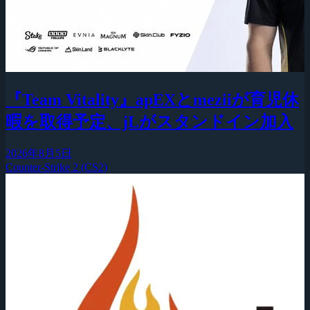
『Team Vitality』apEXとmeziiが育児休
暇を取得予定、jLがスタンドイン加入
2026年8月5日
Counter-Strike 2 (CS2)