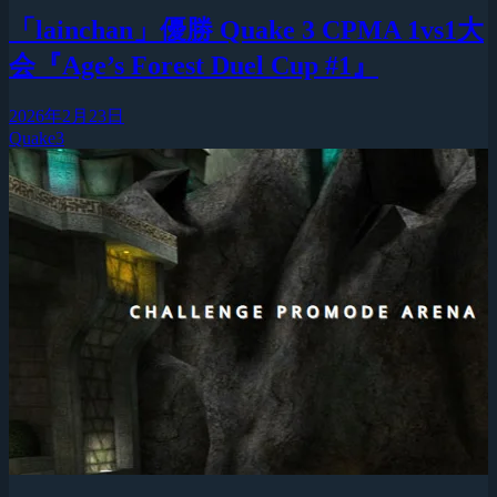
「lainchan」優勝 Quake 3 CPMA 1vs1大
会『Age’s Forest Duel Cup #1』
2026年2月23日
Quake3