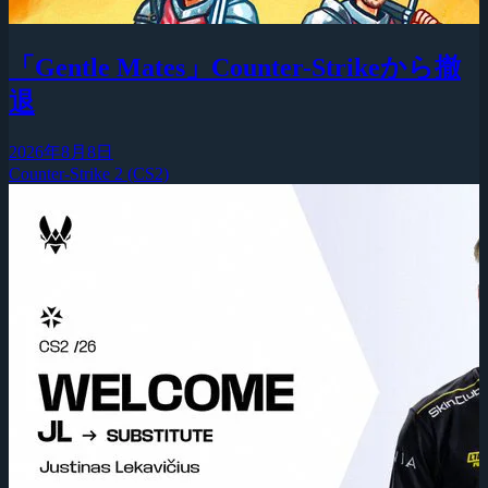
「Gentle Mates」Counter-Strikeから撤
退
2026年8月8日
Counter-Strike 2 (CS2)