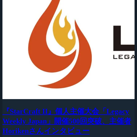
『StarCraft II』個人主催大会「Legacy
Weekly Japan」開催500回突破、主催者
Horikenさんインタビュー