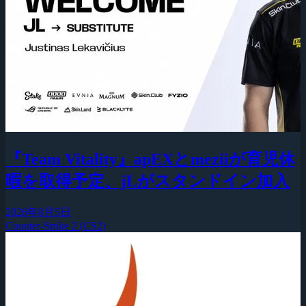
『Team Vitality』apEXとmeziiが育児休
暇を取得予定、jLがスタンドイン加入
2026年8月5日
Counter-Strike 2 (CS2)