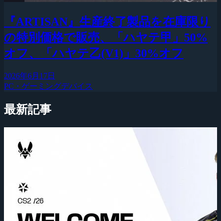
『ARTISAN』生産終了製品を在庫限り
の特別価格で販売、「ハヤテ甲」50%
オフ、「ハヤテ乙(V1)」30%オフ
2026年6月17日
PC・ゲーミングデバイス
最新記事