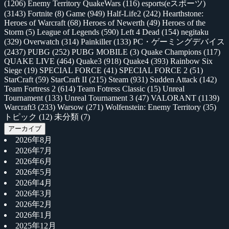
(1206)
Enemy Territory QuakeWars
(116)
esports(eスポーツ)
(3143)
Fortnite
(8)
Game
(949)
Half-Life2
(242)
Hearthstone:
Heroes of Warcraft
(68)
Heroes of Newerth
(49)
Heroes of the
Storm
(5)
League of Legends
(590)
Left 4 Dead
(154)
negitaku
(329)
Overwatch
(314)
Painkiller
(133)
PC・ゲーミングデバイス
(2437)
PUBG
(252)
PUBG MOBILE
(3)
Quake Champions
(117)
QUAKE LIVE
(464)
Quake3
(918)
Quake4
(393)
Rainbow Six
Siege
(19)
SPECIAL FORCE
(41)
SPECIAL FORCE 2
(51)
StarCraft
(59)
StarCraft II
(215)
Steam
(931)
Sudden Attack
(142)
Team Fortress 2
(614)
Team Fotress Classic
(15)
Unreal
Tournament
(133)
Unreal Tournament 3
(47)
VALORANT
(1139)
Warcraft3
(233)
Warsow
(271)
Wolfenstein: Enemy Territory
(35)
トピック
(12)
未分類
(7)
アーカイブ
2026年8月
2026年7月
2026年6月
2026年5月
2026年4月
2026年3月
2026年2月
2026年1月
2025年12月