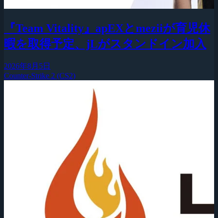
『Team Vitality』apEXとmeziiが育児休
暇を取得予定、jLがスタンドイン加入
2026年8月5日
Counter-Strike 2 (CS2)