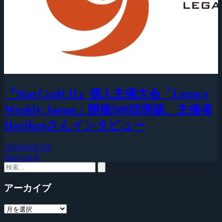
『StarCraft II』個人主催大会「Legacy
Weekly Japan」開催500回突破、主催者
Horikenさんインタビュー
2026年8月5日
StarCraft II
アーカイブ