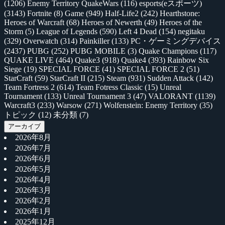
(1206)
Enemy Territory QuakeWars
(116)
esports(eスポーツ)
(3143)
Fortnite
(8)
Game
(949)
Half-Life2
(242)
Hearthstone:
Heroes of Warcraft
(68)
Heroes of Newerth
(49)
Heroes of the
Storm
(5)
League of Legends
(590)
Left 4 Dead
(154)
negitaku
(329)
Overwatch
(314)
Painkiller
(133)
PC・ゲーミングデバイス
(2437)
PUBG
(252)
PUBG MOBILE
(3)
Quake Champions
(117)
QUAKE LIVE
(464)
Quake3
(918)
Quake4
(393)
Rainbow Six
Siege
(19)
SPECIAL FORCE
(41)
SPECIAL FORCE 2
(51)
StarCraft
(59)
StarCraft II
(215)
Steam
(931)
Sudden Attack
(142)
Team Fortress 2
(614)
Team Fotress Classic
(15)
Unreal
Tournament
(133)
Unreal Tournament 3
(47)
VALORANT
(1139)
Warcraft3
(233)
Warsow
(271)
Wolfenstein: Enemy Territory
(35)
トピック
(12)
未分類
(7)
アーカイブ
2026年8月
2026年7月
2026年6月
2026年5月
2026年4月
2026年3月
2026年2月
2026年1月
2025年12月