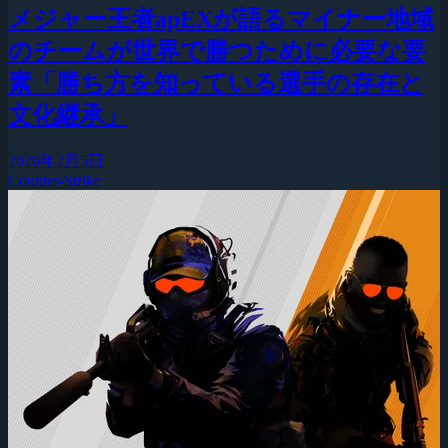
メジャー王者apEXが語るマイナー地域
のチームが世界で勝つために必要な要
素「勝ち方を知っている選手の存在と
文化継承」
2026年2月5日
Counter-Strike