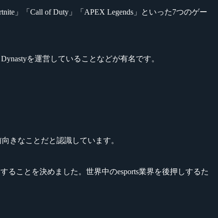
ortnite」「Call of Duty」「APEX Legends」といった7つのゲー
ul Dynastyを運営していることなどが有名です。
に前向きなことだと認識しています。
出資することを決めました。世界中のesports業界を後押しするた