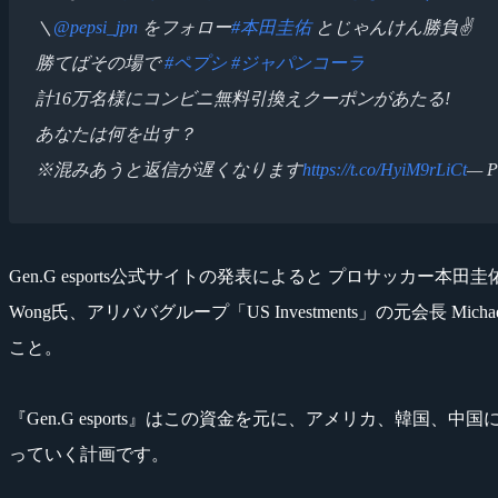
＼
@pepsi_jpn
をフォロー
#本田圭佑
とじゃんけん勝負✌
勝てばその場で
#ペプシ
#ジャパンコーラ
計16万名様にコンビニ無料引換えクーポンがあたる!
あなたは何を出す？
※混みあうと返信が遅くなります
https://t.co/HyiM9rLiCt
— P
Gen.G esports公式サイトの発表によると プロサッカー本田圭佑選
Wong氏、アリババグループ「US Investments」の元会長 Mich
こと。
『Gen.G esports』はこの資金を元に、アメリカ、韓国、
っていく計画です。