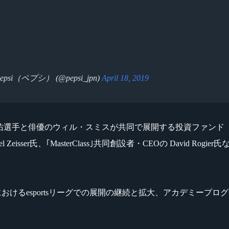
epsi（ペプシ） (@pepsi_jpn)
April 18, 2019
手と俳優のウィル・スミスが共同で展開する投資ファンド「Dreamers Fu
ael Zeisser氏、｢MasterClass｣共同創設者・CEOの Dav
中国におけるesportsリーグでの展開の継続と拡大、アカデミー