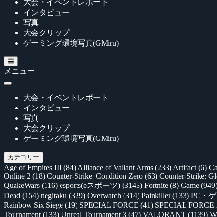
大会・イベントレポート
インタビュー
写真
大会クリップ
ゲーミング環境写真(GMiru)
メニュー
大会・イベントレポート
インタビュー
写真
大会クリップ
ゲーミング環境写真(GMiru)
カテゴリー
Age of Empires III
(84)
Alliance of Valiant Arms
(233)
Artifact
(6)
Ca
Online 2
(18)
Counter-Strike: Condition Zero
(63)
Counter-Strike: G
QuakeWars
(116)
esports(eスポーツ)
(3143)
Fortnite
(8)
Game
(949
Dead
(154)
negitaku
(329)
Overwatch
(314)
Painkiller
(133)
PC・
Rainbow Six Siege
(19)
SPECIAL FORCE
(41)
SPECIAL FORCE
Tournament
(133)
Unreal Tournament 3
(47)
VALORANT
(1139)
Wa