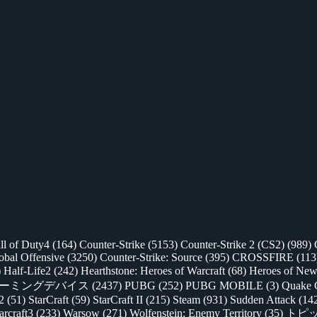
ll of Duty4
(164)
Counter-Strike
(5153)
Counter-Strike 2 (CS2)
(989)
lobal Offensive
(3250)
Counter-Strike: Source
(395)
CROSSFIRE
(113
)
Half-Life2
(242)
Hearthstone: Heroes of Warcraft
(68)
Heroes of New
ゲーミングデバイス
(2437)
PUBG
(252)
PUBG MOBILE
(3)
Quake 
 2
(51)
StarCraft
(59)
StarCraft II
(215)
Steam
(931)
Sudden Attack
(14
rcraft3
(233)
Warsow
(271)
Wolfenstein: Enemy Territory
(35)
トピ