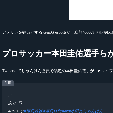
アメリカを拠点とする Gen.G esportsが、総額4600万ドル(約
プロサッカー本田圭佑選手らが『Ge
Twitterにてじゃんけん勝負で話題の本田圭佑選手が、esp
／
あと2日!
4/19まで
#毎日挑戦
#毎日11時start
#本田とじゃんけん