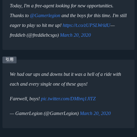
Today, I'm a free-agent looking for new opportunities.
Thanks to
@Gamerlegion
and the boys for this time. I'm still
eager to play so hit me up!
https://t.co/zUPSLWrldU
—
freddieb (@freddiebcsgo)
March 20, 2020
We had our ups and downs but it was a hell of a ride with
each and every single one of these guys!
Farewell, boys!
pic.twitter.com/DMbrq1JlTZ
— GamerLegion (@GamerLegion)
March 20, 2020