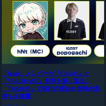
「Ignis」メンバーが『CS:GO』と
『VALORANT』初期を振り返る、
「TGS2025」で移行の理由や当時の気
持ちを披露