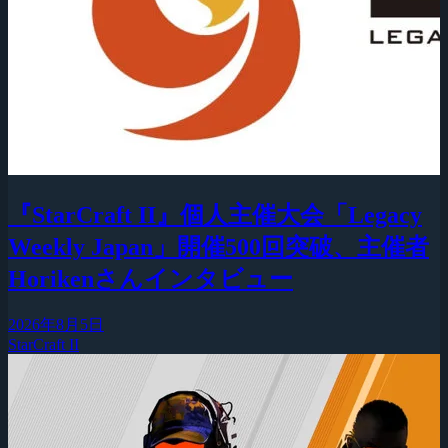
『StarCraft II』個人主催大会「Legacy
Weekly Japan」開催500回突破、主催者
Horikenさんインタビュー
2026年8月5日
StarCraft II