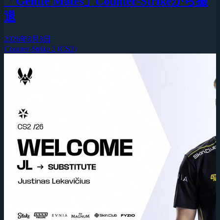
「Gentle Mates」Counter-Strikeから撤
退
2026年8月8日
Counter-Strike 2 (CS2)