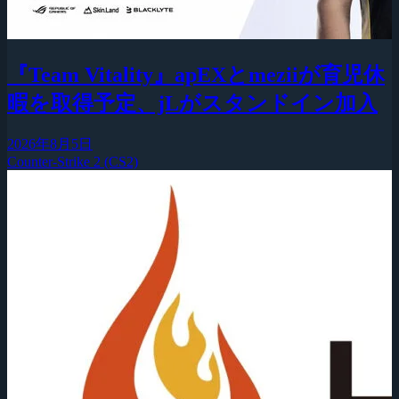
『Team Vitality』apEXとmeziiが育児休
暇を取得予定、jLがスタンドイン加入
2026年8月5日
Counter-Strike 2 (CS2)