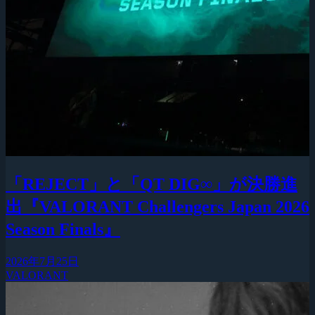
「REJECT」と「QT DIG∞」が決勝進
出『VALORANT Challengers Japan 2026
Season Finals』
2026年7月25日
VALORANT