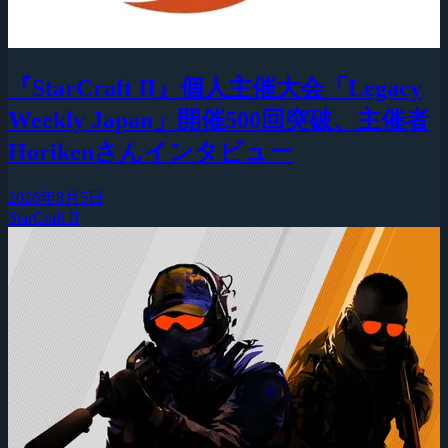
『StarCraft II』個人主催大会「Legacy
Weekly Japan」開催500回突破、主催者
Horikenさんインタビュー
2026年8月5日
StarCraft II