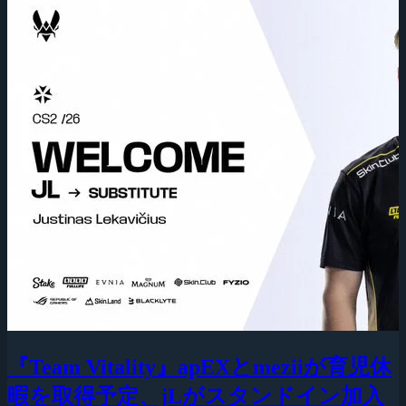
『Team Vitality』apEXとmeziiが育児休
暇を取得予定、jLがスタンドイン加入