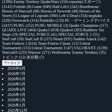
(1206)
Enemy Territory QuakeWars
(116)
esports(eスポーツ)
(3143)
Fortnite
(8)
Game
(949)
Half-Life2
(242)
Hearthstone:
Heroes of Warcraft
(68)
Heroes of Newerth
(49)
Heroes of the
Storm
(5)
League of Legends
(590)
Left 4 Dead
(154)
negitaku
(329)
Overwatch
(314)
Painkiller
(133)
PC・ゲーミングデバイス
(2437)
PUBG
(252)
PUBG MOBILE
(3)
Quake Champions
(117)
QUAKE LIVE
(464)
Quake3
(918)
Quake4
(393)
Rainbow Six
Siege
(19)
SPECIAL FORCE
(41)
SPECIAL FORCE 2
(51)
StarCraft
(59)
StarCraft II
(215)
Steam
(931)
Sudden Attack
(142)
Team Fortress 2
(614)
Team Fotress Classic
(15)
Unreal
Tournament
(133)
Unreal Tournament 3
(47)
VALORANT
(1139)
Warcraft3
(233)
Warsow
(271)
Wolfenstein: Enemy Territory
(35)
トピック
(12)
未分類
(7)
アーカイブ
2026年8月
2026年7月
2026年6月
2026年5月
2026年4月
2026年3月
2026年2月
2026年1月
2025年12月