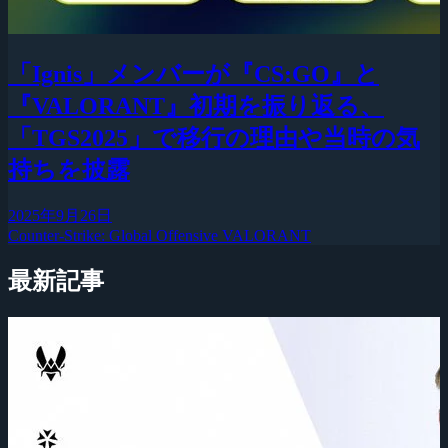
「Ignis」メンバーが『CS:GO』と
『VALORANT』初期を振り返る、
「TGS2025」で移行の理由や当時の気
持ちを披露
2025年9月26日
Counter-Strike: Global Offensive
VALORANT
最新記事