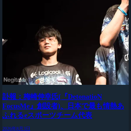
訃報：梅崎伸幸氏(『DetonatioN
FocusMe』創設者)、日本で最も情熱あ
ふれるeスポーツチーム代表
2026年8月3日