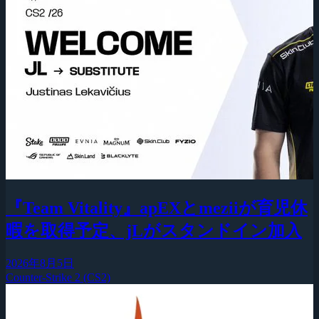
『Team Vitality』apEXとmeziiが育児休
暇を取得予定、jLがスタンドイン加入
2026年8月5日
Counter-Strike 2 (CS2)