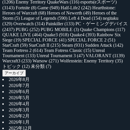
(1206)
Enemy Territory QuakeWars
(116)
esports(eスポーツ)
(3143)
Fortnite
(8)
Game
(949)
Half-Life2
(242)
Hearthstone:
Heroes of Warcraft
(68)
Heroes of Newerth
(49)
Heroes of the
Storm
(5)
League of Legends
(590)
Left 4 Dead
(154)
negitaku
(329)
Overwatch
(314)
Painkiller
(133)
PC・ゲーミングデバイス
(2437)
PUBG
(252)
PUBG MOBILE
(3)
Quake Champions
(117)
QUAKE LIVE
(464)
Quake3
(918)
Quake4
(393)
Rainbow Six
Siege
(19)
SPECIAL FORCE
(41)
SPECIAL FORCE 2
(51)
StarCraft
(59)
StarCraft II
(215)
Steam
(931)
Sudden Attack
(142)
Team Fortress 2
(614)
Team Fotress Classic
(15)
Unreal
Tournament
(133)
Unreal Tournament 3
(47)
VALORANT
(1139)
Warcraft3
(233)
Warsow
(271)
Wolfenstein: Enemy Territory
(35)
トピック
(12)
未分類
(7)
アーカイブ
2026年8月
2026年7月
2026年6月
2026年5月
2026年4月
2026年3月
2026年2月
2026年1月
2025年12月