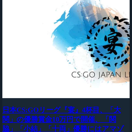
日本CS:GOリーグ『宴』4杯目、「大
関」の優勝賞金10万円で開催、「関
脇」「小結」「十両」優勝にはアマゾ