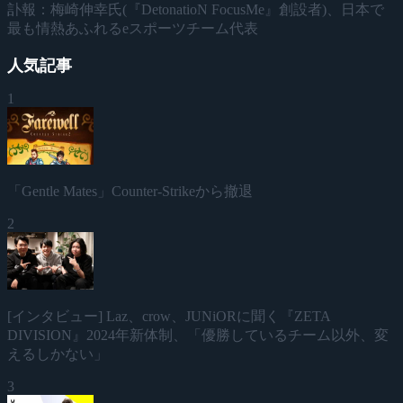
訃報：梅崎伸幸氏(『DetonatioN FocusMe』創設者)、日本で
最も情熱あふれるeスポーツチーム代表
人気記事
1
「Gentle Mates」Counter-Strikeから撤退
2
[インタビュー] Laz、crow、JUNiORに聞く『ZETA
DIVISION』2024年新体制、「優勝しているチーム以外、変
えるしかない」
3