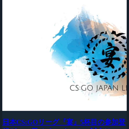
日本CS:GOリーグ『宴』5杯目の参加登