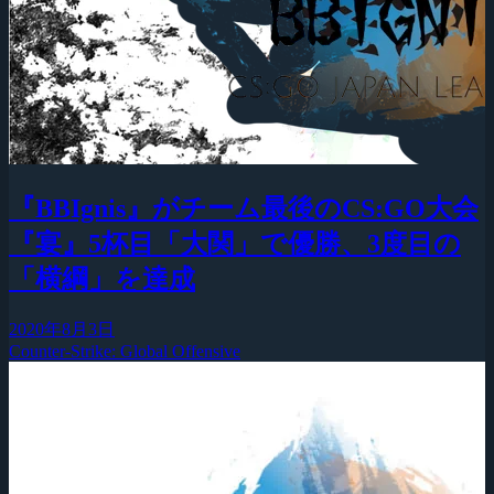
『BBIgnis』がチーム最後のCS:GO大会
『宴』5杯目「大関」で優勝、3度目の
「横綱」を達成
2020年8月3日
Counter-Strike: Global Offensive