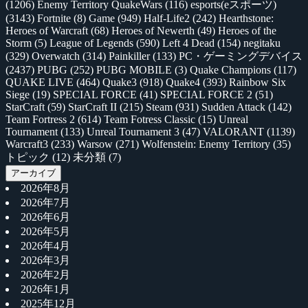
(1206)
Enemy Territory QuakeWars
(116)
esports(eスポーツ)
(3143)
Fortnite
(8)
Game
(949)
Half-Life2
(242)
Hearthstone:
Heroes of Warcraft
(68)
Heroes of Newerth
(49)
Heroes of the
Storm
(5)
League of Legends
(590)
Left 4 Dead
(154)
negitaku
(329)
Overwatch
(314)
Painkiller
(133)
PC・ゲーミングデバイス
(2437)
PUBG
(252)
PUBG MOBILE
(3)
Quake Champions
(117)
QUAKE LIVE
(464)
Quake3
(918)
Quake4
(393)
Rainbow Six
Siege
(19)
SPECIAL FORCE
(41)
SPECIAL FORCE 2
(51)
StarCraft
(59)
StarCraft II
(215)
Steam
(931)
Sudden Attack
(142)
Team Fortress 2
(614)
Team Fotress Classic
(15)
Unreal
Tournament
(133)
Unreal Tournament 3
(47)
VALORANT
(1139)
Warcraft3
(233)
Warsow
(271)
Wolfenstein: Enemy Territory
(35)
トピック
(12)
未分類
(7)
アーカイブ
2026年8月
2026年7月
2026年6月
2026年5月
2026年4月
2026年3月
2026年2月
2026年1月
2025年12月