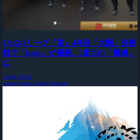
CS:GOリーグ『宴』4杯目「大関」決勝
戦で「Ignis」が優勝、2度目の「横綱」
に
2020年3月8日
Counter-Strike: Global Offensive