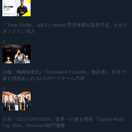
『Team Vitality』apEXとmeziiが育児休暇を取得予定、jLがス
タンドイン加入
4
訃報：梅崎伸幸氏(『DetonatioN FocusMe』創設者)、日本で
最も情熱あふれるeスポーツチーム代表
5
日本「ZETA DIVISION」世界一の座を獲得『Esports World
Cup 2026』Overwatch部門優勝