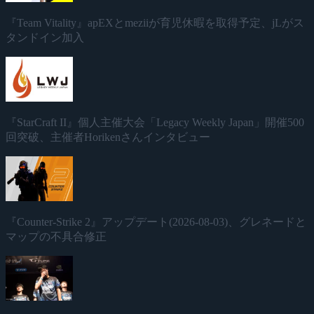
『Team Vitality』apEXとmeziiが育児休暇を取得予定、jLがス
タンドイン加入
『StarCraft II』個人主催大会「Legacy Weekly Japan」開催500
回突破、主催者Horikenさんインタビュー
『Counter-Strike 2』アップデート(2026-08-03)、グレネードと
マップの不具合修正