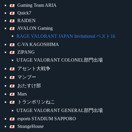
Gaming Team ARIA
Quick7
RAIDEN
AVALON Gaming
RAGE VALORANT JAPAN Invitational ベスト16
C-VA KAGOSHIMA
ZIPANG
UTAGE VALORANT COLONEL部門出場
アセント大戦争
マンブー
おたすけ部
Mars
トランポリンねこ
UTAGE VALORANT GENERAL部門出場
esports STADIUM SAPPORO
StrangeHouse