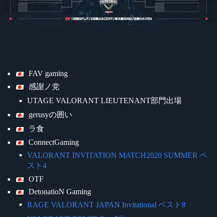
FAV gaming
感謝ノ党
UTAGE VALORANT LIEUTENANT部門出場
gerusyの囲い
ラ食
ConnectGaming
VALORANT INVITATION MATCH2020 SUMMER ベ
スト4
OTF
DetonatioN Gaming
RAGE VALORANT JAPAN Invitational ベスト8