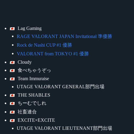
Lag Gaming
RAGE VALORANT JAPAN Invitational 準優勝
Rock de Nashi CUP #1 優勝
VALORANT from TOKYO #1 優勝
Cloudy
食べちゃうぞっ
Team Immuraise
UTAGE VALORANT GENERAL部門出場
THE SHABLES
ちーむでしれ
社畜連合
EXCITE×EXCITE
UTAGE VALORANT LIEUTENANT部門出場