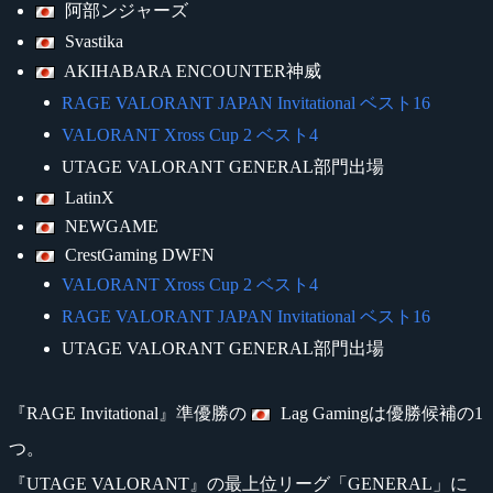
阿部ンジャーズ
Svastika
AKIHABARA ENCOUNTER神威
RAGE VALORANT JAPAN Invitational ベスト16
VALORANT Xross Cup 2 ベスト4
UTAGE VALORANT GENERAL部門出場
LatinX
NEWGAME
CrestGaming DWFN
VALORANT Xross Cup 2 ベスト4
RAGE VALORANT JAPAN Invitational ベスト16
UTAGE VALORANT GENERAL部門出場
『RAGE Invitational』準優勝の
Lag Gamingは優勝候補の1
つ。
『UTAGE VALORANT』の最上位リーグ「GENERAL」に