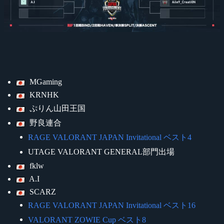
MGaming
KRNHK
ぷりん山田王国
野良連合
RAGE VALORANT JAPAN Invitational ベスト4
UTAGE VALORANT GENERAL部門出場
fklw
A.I
SCARZ
RAGE VALORANT JAPAN Invitational ベスト16
VALORANT ZOWIE Cup ベスト8