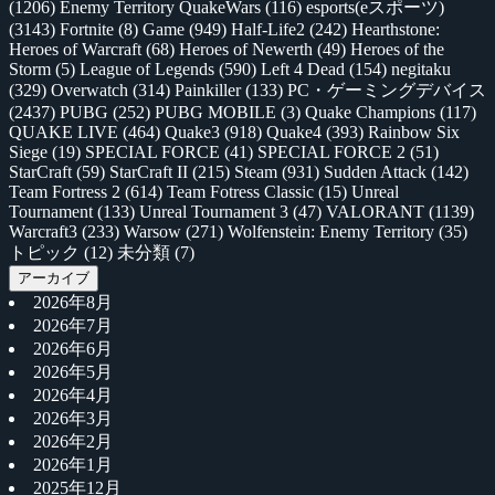
(1206)
Enemy Territory QuakeWars
(116)
esports(eスポーツ)
(3143)
Fortnite
(8)
Game
(949)
Half-Life2
(242)
Hearthstone:
Heroes of Warcraft
(68)
Heroes of Newerth
(49)
Heroes of the
Storm
(5)
League of Legends
(590)
Left 4 Dead
(154)
negitaku
(329)
Overwatch
(314)
Painkiller
(133)
PC・ゲーミングデバイス
(2437)
PUBG
(252)
PUBG MOBILE
(3)
Quake Champions
(117)
QUAKE LIVE
(464)
Quake3
(918)
Quake4
(393)
Rainbow Six
Siege
(19)
SPECIAL FORCE
(41)
SPECIAL FORCE 2
(51)
StarCraft
(59)
StarCraft II
(215)
Steam
(931)
Sudden Attack
(142)
Team Fortress 2
(614)
Team Fotress Classic
(15)
Unreal
Tournament
(133)
Unreal Tournament 3
(47)
VALORANT
(1139)
Warcraft3
(233)
Warsow
(271)
Wolfenstein: Enemy Territory
(35)
トピック
(12)
未分類
(7)
アーカイブ
2026年8月
2026年7月
2026年6月
2026年5月
2026年4月
2026年3月
2026年2月
2026年1月
2025年12月