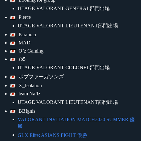
UTAGE VALORANT GENERAL部門出場
Pierce
UTAGE VALORANT LIEUTENANT部門出場
Paranoia
MAD
O’z Gaming
sb5
UTAGE VALORANT COLONEL部門出場
ボブファーガソンズ
X_Isolation
team Na!lz
UTAGE VALORANT LIEUTENANT部門出場
BBIgnis
VALORANT INVITATION MATCH2020 SUMMER 優
勝
GLX Elite: ASIANS FIGHT 優勝