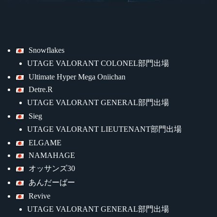
Snowflakes
UTAGE VALORANT COLONEL部門出場
Ultimate Hyper Mega Oniichan
Detre.R
UTAGE VALORANT GENERAL部門出場
Sieg
UTAGE VALORANT LIEUTENANT部門出場
ELGAME
NAMAHAGE
オッサンズ30
あんだーばー
Revive
UTAGE VALORANT GENERAL部門出場