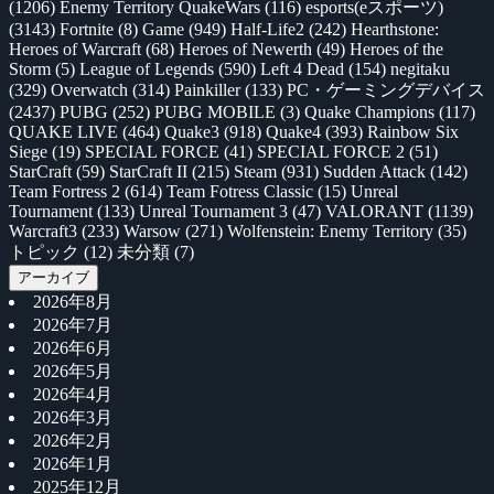
(1206)
Enemy Territory QuakeWars
(116)
esports(eスポーツ)
(3143)
Fortnite
(8)
Game
(949)
Half-Life2
(242)
Hearthstone:
Heroes of Warcraft
(68)
Heroes of Newerth
(49)
Heroes of the
Storm
(5)
League of Legends
(590)
Left 4 Dead
(154)
negitaku
(329)
Overwatch
(314)
Painkiller
(133)
PC・ゲーミングデバイス
(2437)
PUBG
(252)
PUBG MOBILE
(3)
Quake Champions
(117)
QUAKE LIVE
(464)
Quake3
(918)
Quake4
(393)
Rainbow Six
Siege
(19)
SPECIAL FORCE
(41)
SPECIAL FORCE 2
(51)
StarCraft
(59)
StarCraft II
(215)
Steam
(931)
Sudden Attack
(142)
Team Fortress 2
(614)
Team Fotress Classic
(15)
Unreal
Tournament
(133)
Unreal Tournament 3
(47)
VALORANT
(1139)
Warcraft3
(233)
Warsow
(271)
Wolfenstein: Enemy Territory
(35)
トピック
(12)
未分類
(7)
アーカイブ
2026年8月
2026年7月
2026年6月
2026年5月
2026年4月
2026年3月
2026年2月
2026年1月
2025年12月