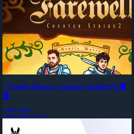
「Gentle Mates」Counter-Strikeから撤
退
2026年8月8日
Counter-Strike 2 (CS2)