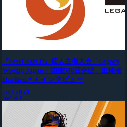
『StarCraft II』個人主催大会「Legacy
Weekly Japan」開催500回突破、主催者
Horikenさんインタビュー
2026年8月5日
StarCraft II