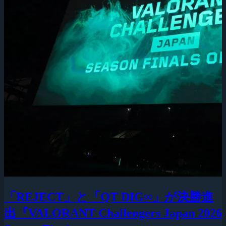
「REJECT」と「QT DIG∞」が決勝進
出『VALORANT Challengers Japan 2026