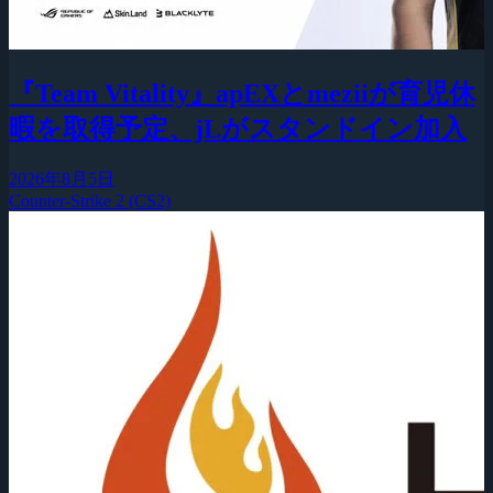
『Team Vitality』apEXとmeziiが育児休
暇を取得予定、jLがスタンドイン加入
2026年8月5日
Counter-Strike 2 (CS2)