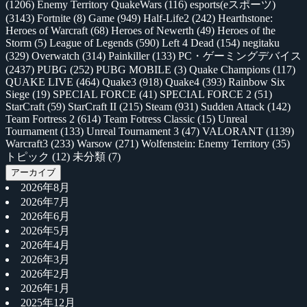
(1206)
Enemy Territory QuakeWars
(116)
esports(eスポーツ)
(3143)
Fortnite
(8)
Game
(949)
Half-Life2
(242)
Hearthstone:
Heroes of Warcraft
(68)
Heroes of Newerth
(49)
Heroes of the
Storm
(5)
League of Legends
(590)
Left 4 Dead
(154)
negitaku
(329)
Overwatch
(314)
Painkiller
(133)
PC・ゲーミングデバイス
(2437)
PUBG
(252)
PUBG MOBILE
(3)
Quake Champions
(117)
QUAKE LIVE
(464)
Quake3
(918)
Quake4
(393)
Rainbow Six
Siege
(19)
SPECIAL FORCE
(41)
SPECIAL FORCE 2
(51)
StarCraft
(59)
StarCraft II
(215)
Steam
(931)
Sudden Attack
(142)
Team Fortress 2
(614)
Team Fotress Classic
(15)
Unreal
Tournament
(133)
Unreal Tournament 3
(47)
VALORANT
(1139)
Warcraft3
(233)
Warsow
(271)
Wolfenstein: Enemy Territory
(35)
トピック
(12)
未分類
(7)
アーカイブ
2026年8月
2026年7月
2026年6月
2026年5月
2026年4月
2026年3月
2026年2月
2026年1月
2025年12月