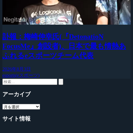
訃報：梅崎伸幸氏(『DetonatioN
FocusMe』創設者)、日本で最も情熱あ
ふれるeスポーツチーム代表
2026年8月3日
esports(eスポーツ)
アーカイブ
サイト情報