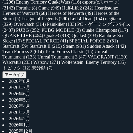
(1206)
Enemy Territory QuakeWars
(116)
esports(eスポーツ)
(3143)
Fortnite
(8)
Game
(949)
Half-Life2
(242)
Hearthstone:
Heroes of Warcraft
(68)
Heroes of Newerth
(49)
Heroes of the
Storm
(5)
League of Legends
(590)
Left 4 Dead
(154)
negitaku
(329)
Overwatch
(314)
Painkiller
(133)
PC・ゲーミングデバイス
(2437)
PUBG
(252)
PUBG MOBILE
(3)
Quake Champions
(117)
QUAKE LIVE
(464)
Quake3
(918)
Quake4
(393)
Rainbow Six
Siege
(19)
SPECIAL FORCE
(41)
SPECIAL FORCE 2
(51)
StarCraft
(59)
StarCraft II
(215)
Steam
(931)
Sudden Attack
(142)
Team Fortress 2
(614)
Team Fotress Classic
(15)
Unreal
Tournament
(133)
Unreal Tournament 3
(47)
VALORANT
(1139)
Warcraft3
(233)
Warsow
(271)
Wolfenstein: Enemy Territory
(35)
トピック
(12)
未分類
(7)
アーカイブ
2026年8月
2026年7月
2026年6月
2026年5月
2026年4月
2026年3月
2026年2月
2026年1月
2025年12月