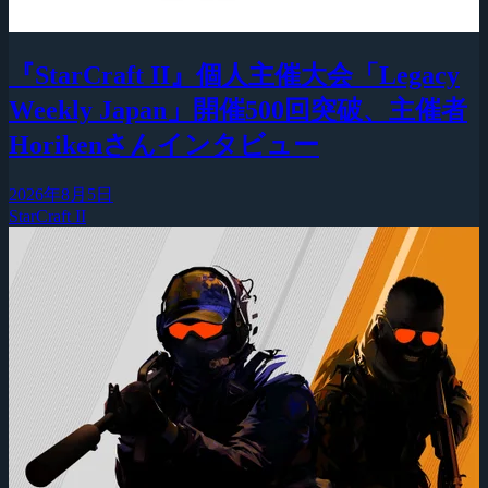
『StarCraft II』個人主催大会「Legacy
Weekly Japan」開催500回突破、主催者
Horikenさんインタビュー
2026年8月5日
StarCraft II