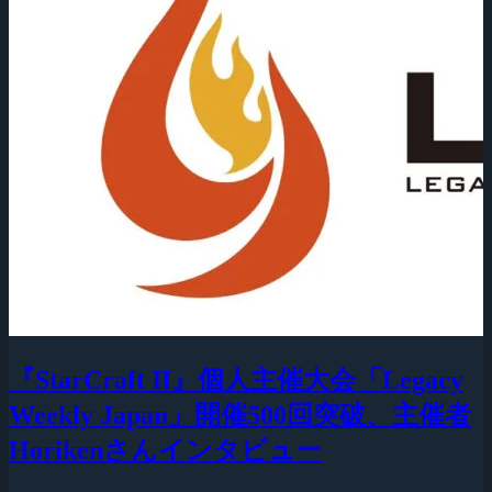
『StarCraft II』個人主催大会「Legacy
Weekly Japan」開催500回突破、主催者
Horikenさんインタビュー