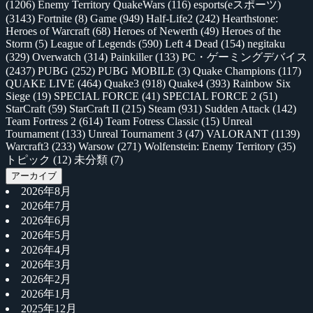
(1206)
Enemy Territory QuakeWars
(116)
esports(eスポーツ)
(3143)
Fortnite
(8)
Game
(949)
Half-Life2
(242)
Hearthstone:
Heroes of Warcraft
(68)
Heroes of Newerth
(49)
Heroes of the
Storm
(5)
League of Legends
(590)
Left 4 Dead
(154)
negitaku
(329)
Overwatch
(314)
Painkiller
(133)
PC・ゲーミングデバイス
(2437)
PUBG
(252)
PUBG MOBILE
(3)
Quake Champions
(117)
QUAKE LIVE
(464)
Quake3
(918)
Quake4
(393)
Rainbow Six
Siege
(19)
SPECIAL FORCE
(41)
SPECIAL FORCE 2
(51)
StarCraft
(59)
StarCraft II
(215)
Steam
(931)
Sudden Attack
(142)
Team Fortress 2
(614)
Team Fotress Classic
(15)
Unreal
Tournament
(133)
Unreal Tournament 3
(47)
VALORANT
(1139)
Warcraft3
(233)
Warsow
(271)
Wolfenstein: Enemy Territory
(35)
トピック
(12)
未分類
(7)
アーカイブ
2026年8月
2026年7月
2026年6月
2026年5月
2026年4月
2026年3月
2026年2月
2026年1月
2025年12月