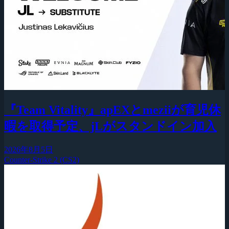
『Team Vitality』apEXとmeziiが育児休
暇を取得予定、jLがスタンドイン加入
2026年8月5日
Counter-Strike 2 (CS2)