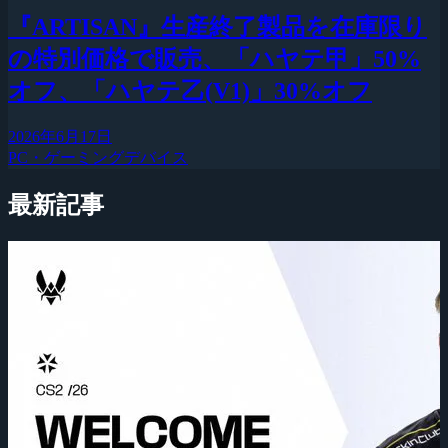
『ARTISAN』生産終了製品を在庫限り
の特別価格で販売、「ハヤテ甲」50%
オフ、「ハヤテ乙(V1)」30%オフ
2026年6月17日
PC・ゲーミングデバイス
最新記事