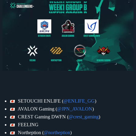
SETOUCHI ENLIFE (
@ENLIFE_GG
)
AVALON Gaming (
@JPN_AVALON
)
CREST Gaming DWFN (
@crest_gaming
)
FEELING
Northeption (
@northeption
)