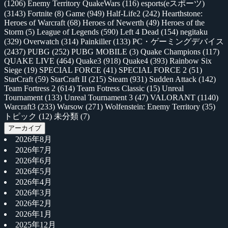
(1206)
Enemy Territory QuakeWars
(116)
esports(eスポーツ)
(3143)
Fortnite
(8)
Game
(949)
Half-Life2
(242)
Hearthstone:
Heroes of Warcraft
(68)
Heroes of Newerth
(49)
Heroes of the
Storm
(5)
League of Legends
(590)
Left 4 Dead
(154)
negitaku
(329)
Overwatch
(314)
Painkiller
(133)
PC・ゲーミングデバイス
(2437)
PUBG
(252)
PUBG MOBILE
(3)
Quake Champions
(117)
QUAKE LIVE
(464)
Quake3
(918)
Quake4
(393)
Rainbow Six
Siege
(19)
SPECIAL FORCE
(41)
SPECIAL FORCE 2
(51)
StarCraft
(59)
StarCraft II
(215)
Steam
(931)
Sudden Attack
(142)
Team Fortress 2
(614)
Team Fotress Classic
(15)
Unreal
Tournament
(133)
Unreal Tournament 3
(47)
VALORANT
(1140)
Warcraft3
(233)
Warsow
(271)
Wolfenstein: Enemy Territory
(35)
トピック
(12)
未分類
(7)
アーカイブ
2026年8月
2026年7月
2026年6月
2026年5月
2026年4月
2026年3月
2026年2月
2026年1月
2025年12月