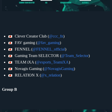
Clever Creator Club (
@ccc_fn
)
FAV gaming (
@fav_gaming
)
FENNEL (
@FENNEL_official
)
Gaming Team SELECTOR (
@Team_Selector
)
TEAM iXA (
@esports_TeamiXA
)
Novagis Gaming (
@NovagisGaming
)
RELATION X (
@x_relation
)
Group B