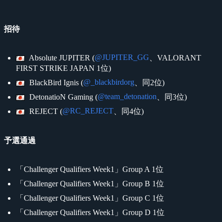
招待
@JUPITER_GG
Absolute JUPITER (
、VALORANT
FIRST STRIKE JAPAN 1位)
@_blackbirdorg
BlackBird Ignis (
、同2位)
@team_detonation
DetonatioN Gaming (
、同3位)
@RC_REJECT
REJECT (
、同4位)
予選通過
「Challenger Qualifiers Week1」Group A 1位
「Challenger Qualifiers Week1」Group B 1位
「Challenger Qualifiers Week1」Group C 1位
「Challenger Qualifiers Week1」Group D 1位