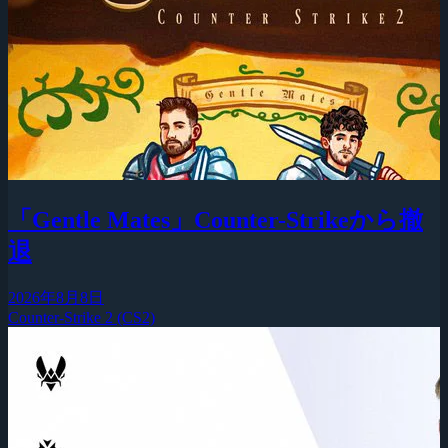
「Gentle Mates」Counter-Strikeから撤
退
2026年8月8日
Counter-Strike 2 (CS2)