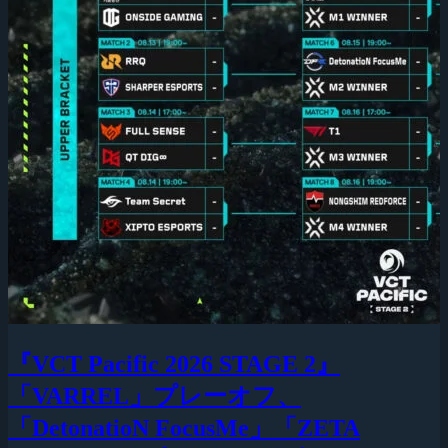
『VCT Pacific 2026 STAGE 2』
「VARREL」プレーオフ、
「DetonatioN FocusMe」「ZETA