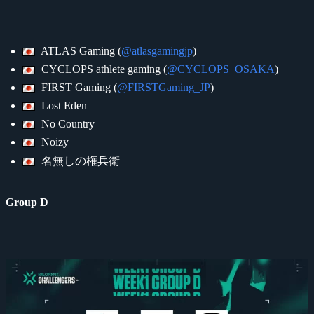
ATLAS Gaming (
@atlasgamingjp
)
CYCLOPS athlete gaming (
@CYCLOPS_OSAKA
)
FIRST Gaming (
@FIRSTGaming_JP
)
Lost Eden
No Country
Noizy
名無しの権兵衛
Group D