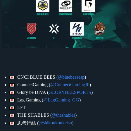
CNCI BLUE BEES (
@bluebeesesp
)
ConnectGaming (
@ConnectGamingJP
)
Glory be DIVA (
GLORYBEESPORTS
)
Lag Gaming (
@LagGaming_GG
)
LFT
THE SHABLES (
@theshables
)
@shikoukouketsu
思考行結 (
)