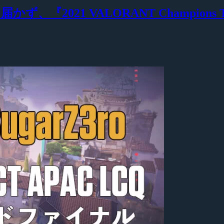
届かず、『2021 VALORANT Champio