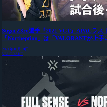
SugarZ3ro選手『2021 VCT』
「Northeption」は「VALORANTが
2021年10月18日
VALORANT