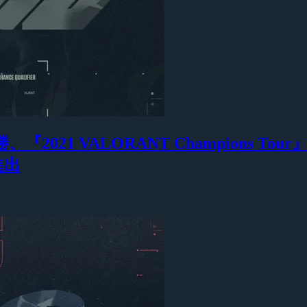
、『2021 VALORANT Champions 
進出