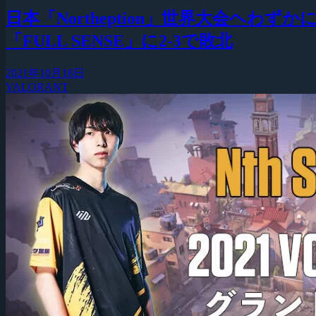
日本「Northeption」世界大会ヘわずかに
「FULL SENSE」に2-3で敗北
2021年10月18日
VALORANT