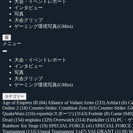
大会・イベントレポート
インタビュー
写真
大会クリップ
ゲーミング環境写真(GMiru)
メニュー
大会・イベントレポート
インタビュー
写真
大会クリップ
ゲーミング環境写真(GMiru)
カテゴリー
Age of Empires III
(84)
Alliance of Valiant Arms
(233)
Artifact
(6)
Ca
Online 2
(18)
Counter-Strike: Condition Zero
(63)
Counter-Strike: G
QuakeWars
(116)
esports(eスポーツ)
(3143)
Fortnite
(8)
Game
(949
Dead
(154)
negitaku
(329)
Overwatch
(314)
Painkiller
(133)
PC・
Rainbow Six Siege
(19)
SPECIAL FORCE
(41)
SPECIAL FORCE
Tournament
(133)
Unreal Tournament 3
(47)
VALORANT
(1139)
Wa