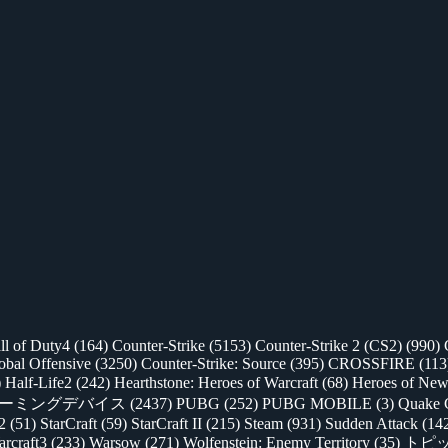
ll of Duty4
(164)
Counter-Strike
(5153)
Counter-Strike 2 (CS2)
(990)
lobal Offensive
(3250)
Counter-Strike: Source
(395)
CROSSFIRE
(113
)
Half-Life2
(242)
Hearthstone: Heroes of Warcraft
(68)
Heroes of New
ゲーミングデバイス
(2437)
PUBG
(252)
PUBG MOBILE
(3)
Quake 
 2
(51)
StarCraft
(59)
StarCraft II
(215)
Steam
(931)
Sudden Attack
(14
rcraft3
(233)
Warsow
(271)
Wolfenstein: Enemy Territory
(35)
トピ