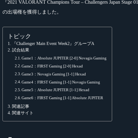
『2021 VALORANT Champions Tour – Challengers Jap
の出場権を獲得しました。
トピック
『Challenger Main Event Week2』グループA
試合結果
Game1：Absolute JUPITER [2-0] Novagis Gaming
Game2：FIRST Gaming [2-0] Hexad
Game3：Novagis Gaming [1-1] Hexad
Game4：FIRST Gaming [1-1] Novagis Gaming
Game5：Absolute JUPITER [1-1] Hexad
Game6：FIRST Gaming [1-1] Absolute JUPITER
関連記事
関連サイト