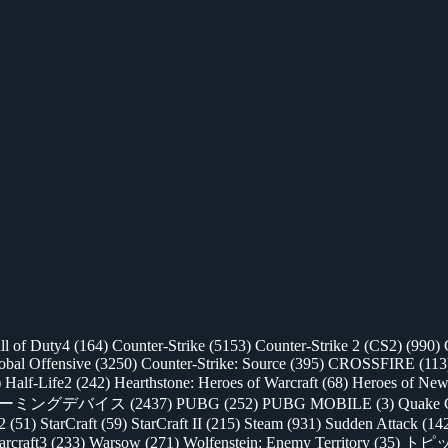
ll of Duty4
(164)
Counter-Strike
(5153)
Counter-Strike 2 (CS2)
(990)
lobal Offensive
(3250)
Counter-Strike: Source
(395)
CROSSFIRE
(113
)
Half-Life2
(242)
Hearthstone: Heroes of Warcraft
(68)
Heroes of New
ゲーミングデバイス
(2437)
PUBG
(252)
PUBG MOBILE
(3)
Quake 
 2
(51)
StarCraft
(59)
StarCraft II
(215)
Steam
(931)
Sudden Attack
(14
rcraft3
(233)
Warsow
(271)
Wolfenstein: Enemy Territory
(35)
トピ