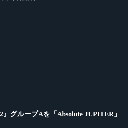
nt Week2』グループAを「Absolute JUPITER」