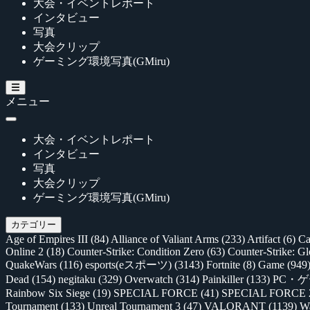
大会・イベントレポート
インタビュー
写真
大会クリップ
ゲーミング環境写真(GMiru)
メニュー
大会・イベントレポート
インタビュー
写真
大会クリップ
ゲーミング環境写真(GMiru)
カテゴリー
Age of Empires III
(84)
Alliance of Valiant Arms
(233)
Artifact
(6)
Ca
Online 2
(18)
Counter-Strike: Condition Zero
(63)
Counter-Strike: G
QuakeWars
(116)
esports(eスポーツ)
(3143)
Fortnite
(8)
Game
(949
Dead
(154)
negitaku
(329)
Overwatch
(314)
Painkiller
(133)
PC・
Rainbow Six Siege
(19)
SPECIAL FORCE
(41)
SPECIAL FORCE
Tournament
(133)
Unreal Tournament 3
(47)
VALORANT
(1139)
Wa