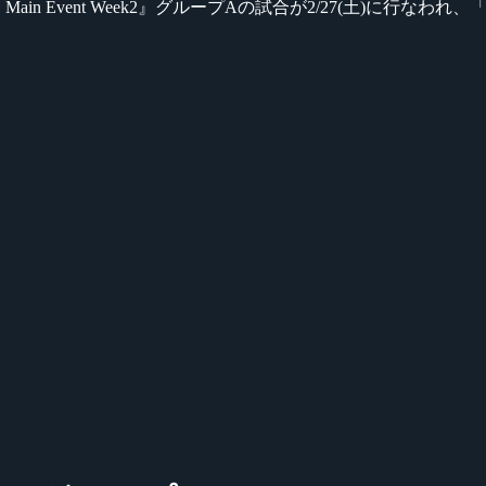
an Stage 01 Main Event Week2』グループAの試合が2/27(土)に行なわ