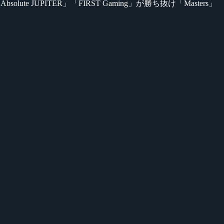
れ、「Absolute JUPITER」「FIRST Gaming」が勝ち抜け「Masters」