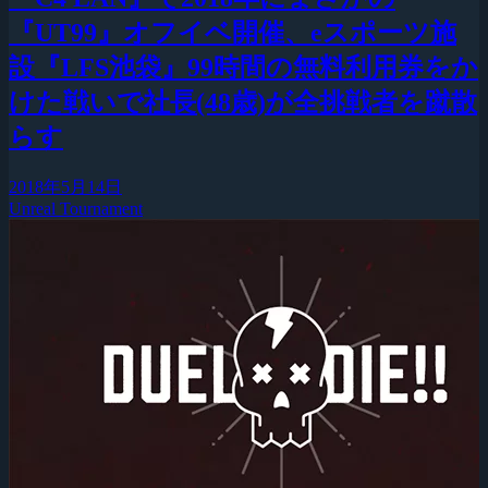
『UT99』オフイベ開催、eスポーツ施
設『LFS池袋』99時間の無料利用券をか
けた戦いで社長(48歳)が全挑戦者を蹴散
らす
2018年5月14日
Unreal Tournament