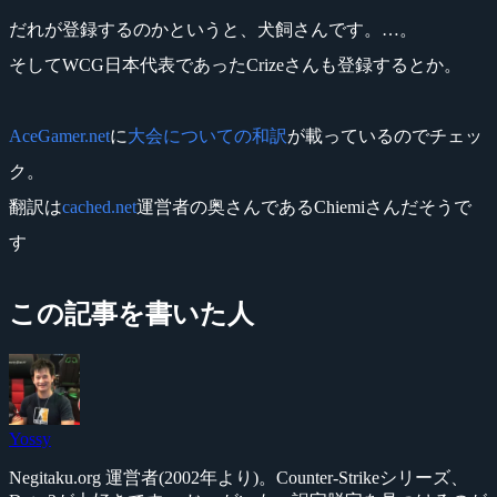
だれが登録するのかというと、犬飼さんです。…。
そしてWCG日本代表であったCrizeさんも登録するとか。
AceGamer.net
に
大会についての和訳
が載っているのでチェッ
ク。
翻訳は
cached.net
運営者の奥さんであるChiemiさんだそうで
す
この記事を書いた人
Yossy
Negitaku.org 運営者(2002年より)。Counter-Strikeシリーズ、