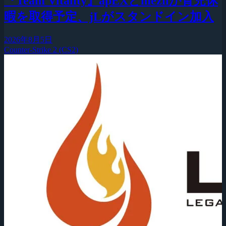
『Team Vitality』apEXとmeziiが育児休
暇を取得予定、jLがスタンドイン加入
2026年8月5日
Counter-Strike 2 (CS2)