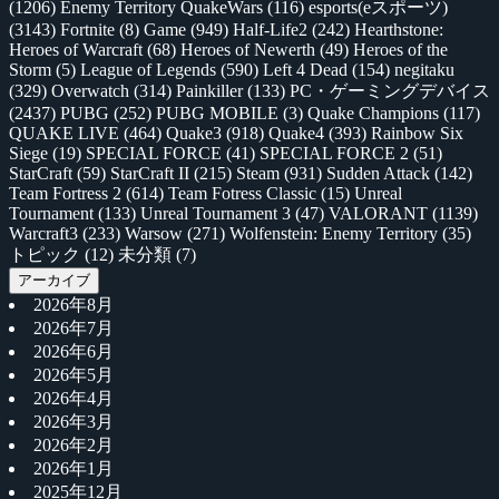
(1206)
Enemy Territory QuakeWars
(116)
esports(eスポーツ)
(3143)
Fortnite
(8)
Game
(949)
Half-Life2
(242)
Hearthstone:
Heroes of Warcraft
(68)
Heroes of Newerth
(49)
Heroes of the
Storm
(5)
League of Legends
(590)
Left 4 Dead
(154)
negitaku
(329)
Overwatch
(314)
Painkiller
(133)
PC・ゲーミングデバイス
(2437)
PUBG
(252)
PUBG MOBILE
(3)
Quake Champions
(117)
QUAKE LIVE
(464)
Quake3
(918)
Quake4
(393)
Rainbow Six
Siege
(19)
SPECIAL FORCE
(41)
SPECIAL FORCE 2
(51)
StarCraft
(59)
StarCraft II
(215)
Steam
(931)
Sudden Attack
(142)
Team Fortress 2
(614)
Team Fotress Classic
(15)
Unreal
Tournament
(133)
Unreal Tournament 3
(47)
VALORANT
(1139)
Warcraft3
(233)
Warsow
(271)
Wolfenstein: Enemy Territory
(35)
トピック
(12)
未分類
(7)
アーカイブ
2026年8月
2026年7月
2026年6月
2026年5月
2026年4月
2026年3月
2026年2月
2026年1月
2025年12月