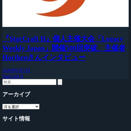
『StarCraft II』個人主催大会「Legacy
Weekly Japan」開催500回突破、主催者
Horikenさんインタビュー
2026年8月5日
StarCraft II
アーカイブ
サイト情報